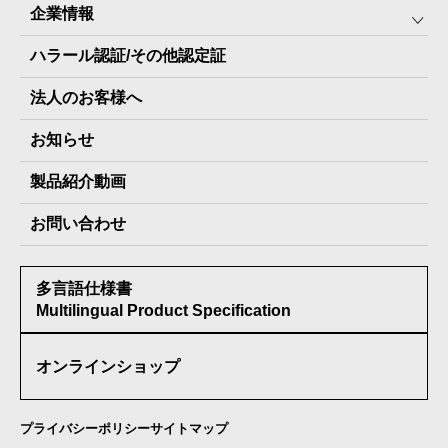
企業情報
The Next Dekade10年保存
SDGSへの取り組み
ハラール認証/その他認定証
The Next Dekade7年保存
JARA(ペット⽤防災備蓄⾷)について
社⻑ご挨拶
JARAペットフード7年保存
法人のお客様へ
地産地消パッケージについて
スタッフ紹介
その他製品
お知らせ
会社概要
製品納入実績
製品紹介動画
情報セキュリティ基本方針
お問い合わせ
メディア掲載実績
多言語仕様書
受賞歴
Multilingual Product Specification
オンラインショップ
プライバシーポリシー
サイトマップ