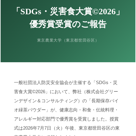
お知らせ
2026年2月
「SDGs・災害食大賞©2026」
展示会実績
2026年1月
優秀賞受賞のご報告
メディア掲載
2025年12月
受賞歴
東京農業大学（東京都世田谷区）
2025年10月
寄附実績
2025年9月
各種認証
2025年8月
製品紹介動画
一般社団法人防災安全協会が主催する「SDGs・災
2025年5月
その他の動画
害食大賞©2026」において、弊社（株式会社グリー
2025年4月
ンデザイン＆コンサルティング）の「長期保存バイ
災害・防災情報
2025年2月
オ緑茶パウダー」が、健康志向・和食・伝統料理・
チョッといい話
アレルギー対応部門で優秀賞を受賞しました。授賞
2024年12月
式は2026年7月7日（火）午後、東京都世田谷区の東
天災人語
2024年10月