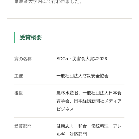
京農業大学内にて行われました。
その他
2024年5月
2024年4月
2024年3月
受賞概要
2024年2月
賞の名称
SDGs・災害食大賞©2026
2024年1月
2023年12月
主催
一般社団法人防災安全協会
2023年10月
後援
農林水産省、一般社団法人日本食
育学会、日本経済新聞社メディア
2023年9月
ビジネス
2023年8月
受賞部門
健康志向・和食・伝統料理・アレ
ルギー対応部門