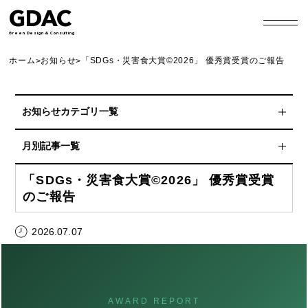
GDAC
Green Design & Consulting
ホーム
お知らせ
「SDGs・災害食大賞©2026」 優秀賞受賞のご報告
>
>
お知らせカテゴリ一覧
スポンサーシップ
月別記事一覧
協賛
2026年8月
「SDGs・災害食大賞©2026」 優秀賞受賞
のご報告
非常食アレンジレシピ
2026年7月
プレスリリース
2026.07.07
2026年6月
Blog
2026年4月
HP更新情報
2026年3月
AWARD REPORT