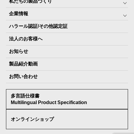
私たちの製品づくり
みんなの保存⾷
企業情報
The Next Dekade10年保存
SDGSへの取り組み
ハラール認証/その他認定証
The Next Dekade7年保存
JARA(ペット⽤防災備蓄⾷)について
社⻑ご挨拶
JARAペットフード7年保存
法人のお客様へ
地産地消パッケージについて
スタッフ紹介
その他製品
お知らせ
会社概要
製品納入実績
製品紹介動画
情報セキュリティ基本方針
お問い合わせ
メディア掲載実績
多言語仕様書
受賞歴
Multilingual Product Specification
オンラインショップ