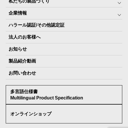
私たちの製品づくり
みんなの保存⾷
企業情報
The Next Dekade10年保存
SDGSへの取り組み
ハラール認証/その他認定証
The Next Dekade7年保存
JARA(ペット⽤防災備蓄⾷)について
社⻑ご挨拶
JARAペットフード7年保存
法人のお客様へ
地産地消パッケージについて
スタッフ紹介
その他製品
お知らせ
会社概要
製品納入実績
製品紹介動画
情報セキュリティ基本方針
お問い合わせ
メディア掲載実績
多言語仕様書
受賞歴
Multilingual Product Specification
オンラインショップ