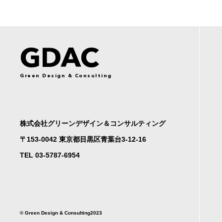
個人情報の第三者への開示・提供の禁
当社は、お客さまよりお預かりした個人情
GDAC
お客さまの同意がある場合
Green Design & Consulting
お客さまが希望されるサービスを行なうた
法令に基づき開示することが必要であ
株式会社グリーンデザイン＆コンサルティング
〒153-0042 東京都目黒区青葉台3-12-16
個人情報の安全対策
TEL 03-5787-6954
当社は、個人情報の正確性及び安全性確保
ご本人の照会お客さまがご本人の個人情報
す。
法令、規範の遵守と見直し
当社は、保有する個人情報に関して適用さ
©︎ Green Design & Consulting2023
す。