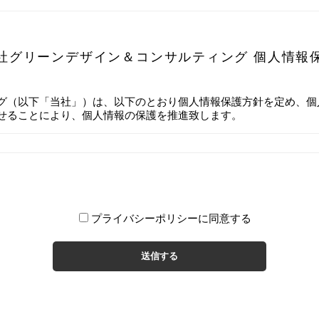
社グリーンデザイン＆コンサルティング 個人情報
グ（以下「当社」）は、以下のとおり個人情報保護方針を定め、個
せることにより、個人情報の保護を推進致します。
新の状態に保ち、個人情報への不正アクセス・紛失・破損・改
員教育の徹底等の必要な措置を講じ、安全対策を実施し個人情
プライバシーポリシーに同意する
社からのご連絡や業務のご案内やご質問に対する回答として、