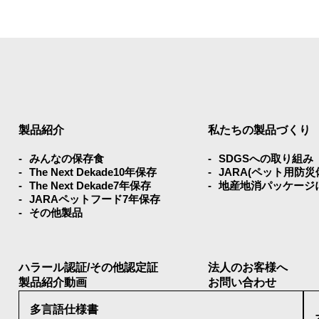
止
報を適切に管理し、次のいずれかに該当する場合を除き、個人
製品紹介
私たちの製品づくり
めに当者が業務を委託する業者に対して開示する場合
みんなの保存⾷
SDGSへの取り組み
The Next Dekade10年保存
JARA(ペット⽤防
る場合
The Next Dekade7年保存
地産地消パッケージ
JARAペットフード7年保存
その他製品
のために、セキュリティに万全の対策を講じています。
の照会・修正・削除などをご希望される場合には、ご本人であ
ハラール認証/その他認定証
法人のお客様へ
製品紹介動画
お問い合わせ
れる日本の法令、その他規範を遵守するとともに、本ポリシー
多言語仕様書