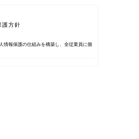
保護方針
人情報保護の仕組みを構築し、全従業員に個
ざん・漏洩などを防止するため、セキュリ
報の厳重な管理を行ないます。
電子メールや資料のご送付に利用いたしま