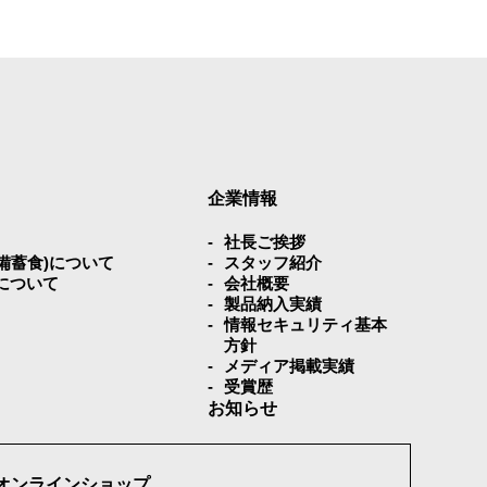
情報を第三者に開示いたしません。
企業情報
社⻑ご挨拶
災備蓄⾷)について
スタッフ紹介
について
会社概要
製品納入実績
情報セキュリティ基本
方針
メディア掲載実績
ることを確認の上、対応させていただきま
受賞歴
お知らせ
の内容を適宜見直し、その改善に努めま
オンラインショップ