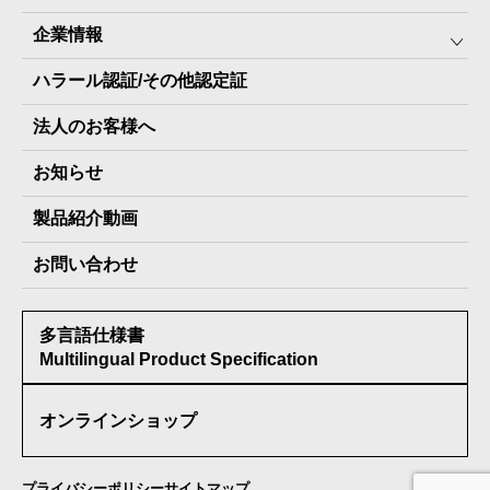
企業情報
The Next Dekade10年保存
SDGSへの取り組み
ハラール認証/その他認定証
The Next Dekade7年保存
JARA(ペット⽤防災備蓄⾷)について
社⻑ご挨拶
JARAペットフード7年保存
法人のお客様へ
地産地消パッケージについて
スタッフ紹介
その他製品
お知らせ
会社概要
製品納入実績
製品紹介動画
情報セキュリティ基本方針
お問い合わせ
メディア掲載実績
多言語仕様書
受賞歴
Multilingual Product Specification
オンラインショップ
プライバシーポリシー
サイトマップ