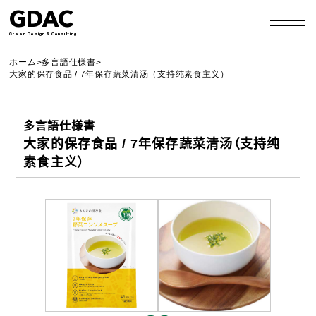
GDAC
Green Design & Consulting
ホーム
多言語仕様書
>
>
大家的保存食品 / 7年保存蔬菜清汤（支持纯素食主义）
多言語仕様書
大家的保存食品 / 7年保存蔬菜清汤（支持纯
素食主义）