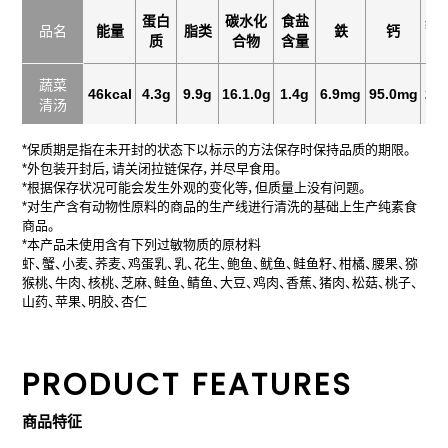
蛋白
碳水化
食盐
维
品名
能量
脂类
鉄
钙
质
合物
含量
蔬菜
46kcal
4.3g
9.9g
16.1.0g
1.4g
6.9mg
95.0mg
23
清汤
*保质期是指在未开封的状态下以标示的方法保存时保持品质的期限。
*外包装开封后，请关闭拉链保存，并尽早食用。
*根据保存状况可能会发生外观的变化等，但质量上没有问题。
*对生产含有动物性原料的商品的生产线进行清洗的基础上生产纯素食
商品。
*本产品未使用含有下列过敏物质的原材料
虾、蟹、小麦、荞麦、鸡蛋乳、乳、花生、鲍鱼、鱿鱼、鲑鱼籽、柑橘、腰果、猕
猴桃、牛肉、核桃、芝麻、鲑鱼、鲭鱼、大豆、鸡肉、香蕉、猪肉、松菇、桃子、
山药、苹果、明胶、杏仁
PRODUCT FEATURES
商品特征