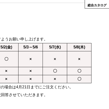
総合カタログ
すようお願い申し上げます。
5/2(金)
5/3～5/6
5/7(水)
5/8(木)
〇
×
×
×
×
×
〇
〇
×
×
×
〇
品希望の場合は4月21日までにご注文ください。
次回答させていただきます。