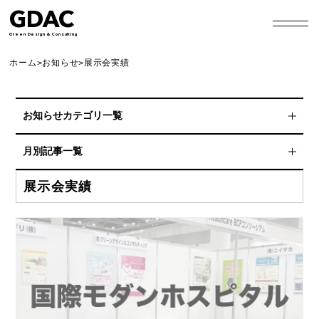
GDAC
Green Design & Consulting
ホーム
お知らせ
展示会実績
>
>
お知らせカテゴリ一覧
スポンサーシップ
月別記事一覧
協賛
2026年8月
展示会実績
非常食アレンジレシピ
2026年7月
プレスリリース
2026年6月
Blog
2026年4月
HP更新情報
2026年3月