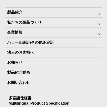
製品紹介
私たちの製品づくり
みんなの保存⾷
企業情報
The Next Dekade10年保存
SDGSへの取り組み
ハラール認証/その他認定証
The Next Dekade7年保存
JARA(ペット⽤防災備蓄⾷)について
社⻑ご挨拶
JARAペットフード7年保存
法人のお客様へ
地産地消パッケージについて
スタッフ紹介
その他製品
お知らせ
会社概要
製品納入実績
製品紹介動画
情報セキュリティ基本方針
お問い合わせ
メディア掲載実績
多言語仕様書
受賞歴
Multilingual Product Specification