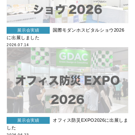
お知らせ
2026年2月
展示会実績
2026年1月
メディア掲載
国際モダンホスピタルショウ2026
展示会実績
2025年12月
に出展しました
受賞歴
2025年10月
2026.07.14
寄附実績
2025年9月
各種認証
2025年8月
製品紹介動画
2025年5月
その他の動画
2025年4月
災害・防災情報
2025年2月
チョッといい話
2024年12月
オフィス防災EXPO2026に出展しま
展示会実績
した
天災人語
2024年10月