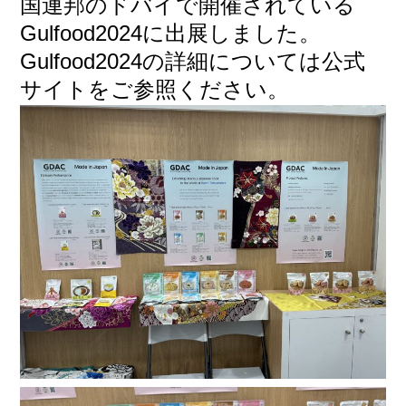
国連邦のドバイで開催されている
2026年3月
Gulfood2024に出展しました。
お知らせ
2026年2月
Gulfood2024の詳細については
公式
展示会実績
サイト
をご参照ください。
2026年1月
メディア掲載
2025年12月
受賞歴
2025年10月
寄附実績
2025年9月
各種認証
2025年8月
製品紹介動画
2025年5月
その他の動画
2025年4月
災害・防災情報
2025年2月
チョッといい話
2024年12月