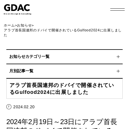
GDAC
Green Design & Consulting
ホーム
お知らせ
>
>
アラブ首長国連邦のドバイで開催されているGulfood2024に出展しまし
た
お知らせカテゴリ一覧
スポンサーシップ
月別記事一覧
協賛
2026年8月
アラブ首長国連邦のドバイで開催されてい
るGulfood2024に出展しました
非常食アレンジレシピ
2026年7月
プレスリリース
2024.02.20
2026年6月
Blog
2024年2月19日～23日にアラブ首長
2026年4月
HP更新情報