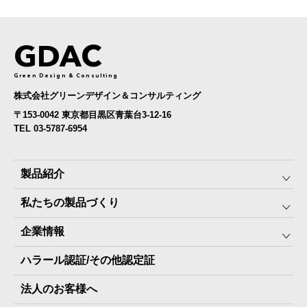
GDAC
Green Design & Consulting
株式会社グリーンデザイン＆コンサルティング
〒153-0042 東京都目黒区青葉台3-12-16
TEL 03-5787-6954
製品紹介
私たちの製品づくり
みんなの保存⾷
企業情報
The Next Dekade10年保存
SDGSへの取り組み
ハラール認証/その他認定証
The Next Dekade7年保存
JARA(ペット⽤防災備蓄⾷)について
社⻑ご挨拶
JARAペットフード7年保存
法人のお客様へ
地産地消パッケージについて
スタッフ紹介