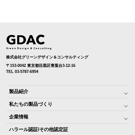
GDAC
Green Design & Consulting
株式会社グリーンデザイン＆コンサルティング
〒153-0042 東京都目黒区青葉台3-12-16
TEL 03-5787-6954
製品紹介
私たちの製品づくり
みんなの保存⾷
企業情報
The Next Dekade10年保存
SDGSへの取り組み
ハラール認証/その他認定証
The Next Dekade7年保存
JARA(ペット⽤防災備蓄⾷)について
社⻑ご挨拶