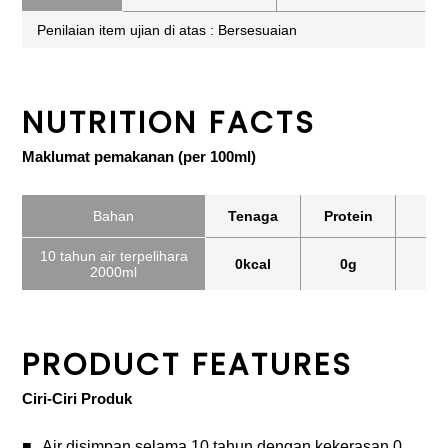
Penilaian item ujian di atas : Bersesuaian
NUTRITION FACTS
Maklumat pemakanan (per 100ml)
Bahan
Tenaga
Protein
Lip
10 tahun air terpelihara
0kcal
0g
0
2000ml
PRODUCT FEATURES
Ciri-Ciri Produk
Air disimpan selama 10 tahun dengan kekerasan 0.