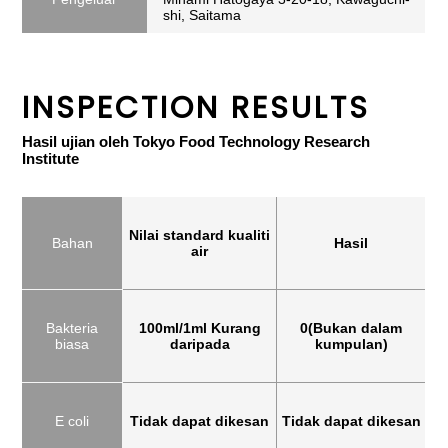
shi, Saitama
INSPECTION RESULTS
Hasil ujian oleh Tokyo Food Technology Research
Institute
Nilai standard kualiti
Bahan
Hasil
air
Bakteria
100ml/1ml Kurang
0(Bukan dalam
biasa
daripada
kumpulan)
E coli
Tidak dapat dikesan
Tidak dapat dikesan