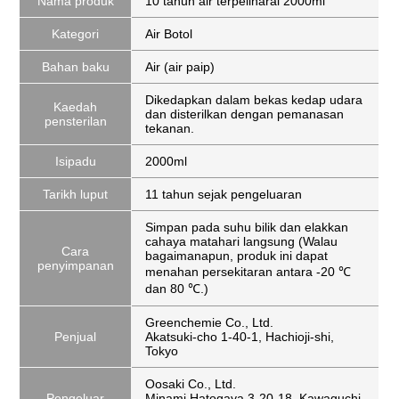
Nama produk
10 tahun air terpeliharal 2000ml
Kategori
Air Botol
Bahan baku
Air (air paip)
Dikedapkan dalam bekas kedap udara
Kaedah
dan disterilkan dengan pemanasan
pensterilan
tekanan.
Isipadu
2000ml
Tarikh luput
11 tahun sejak pengeluaran
Simpan pada suhu bilik dan elakkan
cahaya matahari langsung (Walau
Cara
bagaimanapun, produk ini dapat
penyimpanan
menahan persekitaran antara -20 ℃
dan 80 ℃.)
Greenchemie Co., Ltd.
Penjual
Akatsuki-cho 1-40-1, Hachioji-shi,
Tokyo
Oosaki Co., Ltd.
Pengeluar
Minami Hatogaya 3-20-18, Kawaguchi-