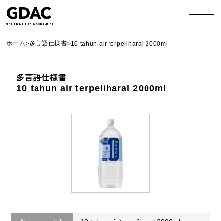
GDAC
Green Design & Consulting
ホーム
多言語仕様書
>
>
10 tahun air terpeliharal 2000ml
多言語仕様書
10 tahun air terpeliharal 2000ml