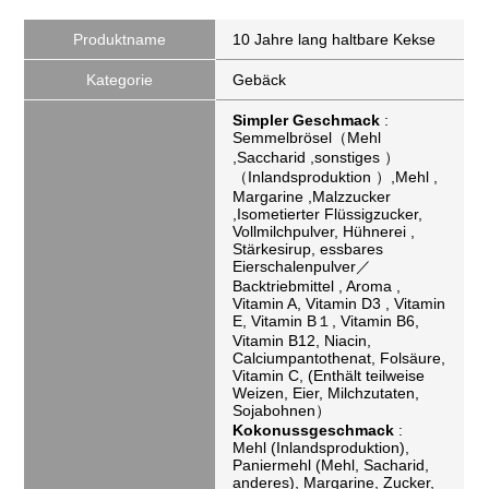
Produktname
10 Jahre lang haltbare Kekse
Kategorie
Gebäck
Simpler Geschmack
:
Semmelbrösel（Mehl
,Saccharid ,sonstiges ）
（Inlandsproduktion ）,Mehl ,
Margarine ,Malzzucker
,Isometierter Flüssigzucker,
Vollmilchpulver, Hühnerei ,
Stärkesirup, essbares
Eierschalenpulver／
Backtriebmittel , Aroma ,
Vitamin A, Vitamin D3 , Vitamin
E, Vitamin B１, Vitamin B6,
Vitamin B12, Niacin,
Calciumpantothenat, Folsäure,
Vitamin C, (Enthält teilweise
Weizen, Eier, Milchzutaten,
Sojabohnen）
Kokonussgeschmack
:
Mehl (Inlandsproduktion),
Paniermehl (Mehl, Sacharid,
anderes), Margarine, Zucker,