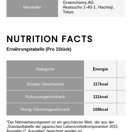
Greenchemy AG.
Hersteller
Akatsucho 1-40-1, Hachioji,
Tokyo
NUTRITION FACTS
Ernährungstabelle (Pro 1Stück)
Kategorie
Energie
Pr
Simpler Geschmack
117kcal
1
Kokonussgeschmack
111kcal
1
Honig-Zitronengeschmack
108kcal
1
*Der Nährwertanzeigewert ist ein geschätzter Wert, der aus der
„Standardtabelle der japanischen Lebensmittelkomponenten 2015
Ausgabe (7. Ausgabe)“ berechnet worden ist.