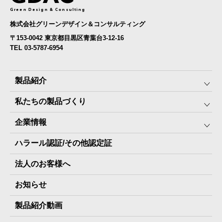
Green Design & Consulting
株式会社グリーンデザイン＆コンサルティング
〒153-0042 東京都目黒区青葉台3-12-16
TEL 03-5787-6954
製品紹介
私たちの製品づくり
みんなの保存⾷
企業情報
The Next Dekade10年保存
SDGSへの取り組み
ハラール認証/その他認定証
The Next Dekade7年保存
JARA(ペット⽤防災備蓄⾷)について
社⻑ご挨拶
JARAペットフード7年保存
法人のお客様へ
地産地消パッケージについて
スタッフ紹介
その他製品
お知らせ
会社概要
製品納入実績
製品紹介動画