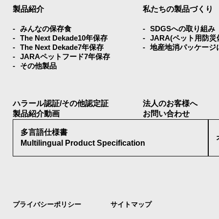
製品紹介
私たちの製品づくり
みんなの保存⾷
SDGSへの取り組み
The Next Dekade10年保存
JARA(ペット⽤防
The Next Dekade7年保存
地産地消パッケージ
JARAペットフード7年保存
その他製品
ハラール認証/その他認定証
法人のお客様へ
製品紹介動画
お問い合わせ
多言語仕様書
Multilingual Product Specification
プライバシーポリシー
サイトマップ