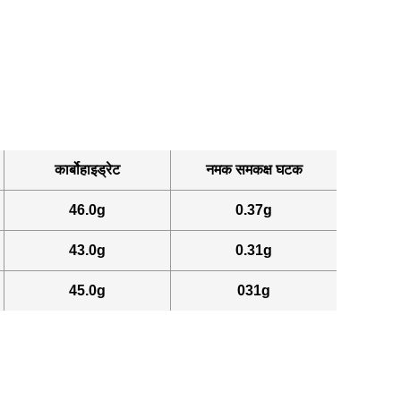
कार्बोहाइड्रेट
नमक समकक्ष घटक
46.0g
0.37g
43.0g
0.31g
45.0g
031g