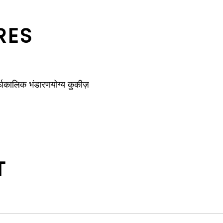
RES
दीर्घकालिक भंडारणयोग्य कुकीज़
T