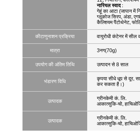
नारियल स्वाद
:
गेहूं का आटा (जापान में
ग्लूकोज सिरप, अंडा, एगश
कैल्शियम पैंटोथेनेट, फो
कीटाणुनाशन प्रक्रिया
वायुरोधी कंटेनर में सील 
मात्रा
3नग(70g)
उपयोग की अंतिम तिथि
उत्पादन से 8 साल
कृपया सीधे धूप से दूर,
भंडारण विधि
कर सकता है।)
ग्रीनकेमी कं. लि.
उत्पादक
आकात्सुकि-चो, हाचिओजि
ग्रीनकेमी कं. लि.
उत्पादक
आकात्सुकि-चो, हाचिओजि