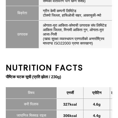
सम्मको वातावरण पनि खप्न सक्छ)
ग्रीन केमी कम्पनी लिमिटेड
बिक्रेता
टोक्यो जिल्ला, हाचिओजी सहर, आकाचुकी-च्यो
ओगाता-मुरा आकिता-कोमाची उत्पादक संघ लिमिटेड
आकिता जिल्ला, मिनामी आकिता गुन, ओगाता-मुरा
उत्पादक
आजा-निसी
(खाद्य सुरक्षा व्यवस्थापन प्रणालीको अन्तर्राष्ट्रिय
मापदण्ड ISO22000 प्राप्त कारखाना)
NUTRITION FACTS
पौष्टिक घटक सूची (प्रति झोला / 230g)
विषय
एनर्जी
प्रोटिन
टो एन
करी पिलाफ
327kcal
4.6g
जापानिज मिक्सड राइस
306kcal
4.4g