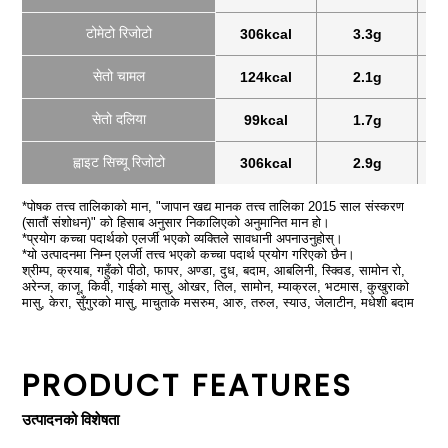
टोमेटो रिजोटो
306kcal
3.3g
सेतो चामल
124kcal
2.1g
सेतो दलिया
99kcal
1.7g
ह्वाइट सिच्यू रिजोटो
306kcal
2.9g
*पोषक तत्त्व तालिकाको मान, "जापान खद्य मानक तत्त्व तालिका 2015 साल संस्करण
(सातौं संशोधन)" को हिसाब अनुसार निकालिएको अनुमानित मान हो।
*प्रयोग कच्चा पदार्थको एलर्जी भएको व्यक्तिले सावधानी अपनाउनुहोस्।
*यो उत्पादनमा निम्न एलर्जी तत्त्व भएको कच्चा पदार्थ प्रयोग गरिएको छैन।
श्रीम्प, क्रयाब, गहुँको पीठो, फापर, अण्डा, दुध, बदाम, आबलिनी, स्क्विड, सामोन रो,
अरेन्ज, काजू, किवी, गाईको मासु, ओखर, तिल, सामोन, म्याक्रल, भटमास, कुखुराको
मासु, केरा, सुँगुरको मासु, माचुताके मसरुम, आरु, तरुल, स्याउ, जेलाटीन, मधेशी बदाम
PRODUCT FEATURES
उत्पादनको विशेषता