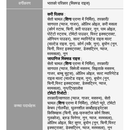
वर्गीकरण
भातको परिकार (मिक्स्ड राइस)
करी पिलाफ
:
सेतो चामल (
शिगा
प्रान्त में निर्मित), तरकारी/
सागपात (प्याज, गाजर), ओलिभ ओइल, करी मसला
(कोर्न स्टाच, चिनी, करी पाउडर, नून, पाम ओइल,
पोटेटो स्ट्राच, टोमेटो पाउडर, यिस्ट इक्सट्राक्ट,
ओनियन पाउडर), सल्ट म्यारिनेटेड राइस माल्ट
(माल्टेड राइस, नून), कोर्न (मकै, नून), बुयोन (नून,
चिनी, यिस्ट इक्सट्राक्ट, डेक्सट्रिन, प्याज,
मरमसला), नून
जापानिज मिक्सड राइस
;
सेतो चामल (
शिगा
प्रान्त में निर्मित), तरकारी/
सागपात (प्याज, सिमेजी मसरुम, सिइताके मसरुम,
गाजर, बाम्बु सुट्स), ओलिभ ओइल, सल्ट म्यारिनेटेड
राइस माल्ट (माल्टेड राइस, नून), बुयोन (नून,
चिनी,यिस्ट इक्सट्राक्ट, डेक्सट्रिन, प्याज,
मरमसला), नून/ट्रिहालोस
टोमेटो रिजोटो
:
तरकारी/सागपात (प्याज, गाजर, मसरुम), सेतो
चामल (
शिगा
प्रान्त में निर्मित), टोमेटो प्यूरे, टोमेटो
कच्चा पदार्थहरू
केचप (गोलभेँडा, घुलनशील कार्बोहाइड्रेटका
किसिमहरू (चिनी, हाइ-फ्रुक्टोज कोर्न सिसप,
गुलकोज), ब्रुड भिनेगर, नून, प्याज, मरमसला),
ओलिभ ओइल, बिट सुगर, बुयोन (नून, चिनी,यिस्ट
इक्सट्राक्ट, डेक्सट्रिन, प्याज, मरमसला), नून