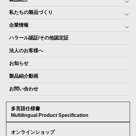
私たちの製品づくり
みんなの保存⾷
企業情報
The Next Dekade10年保存
SDGSへの取り組み
ハラール認証/その他認定証
The Next Dekade7年保存
JARA(ペット⽤防災備蓄⾷)について
社⻑ご挨拶
JARAペットフード7年保存
法人のお客様へ
地産地消パッケージについて
スタッフ紹介
その他製品
お知らせ
会社概要
製品納入実績
製品紹介動画
情報セキュリティ基本方針
お問い合わせ
メディア掲載実績
多言語仕様書
受賞歴
Multilingual Product Specification
オンラインショップ