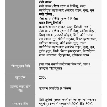
सेतो चामल
:
सेतो चामल (
शिगा
प्रान्त में निर्मित), सल्ट
म्यारिनेटेड राइस माल्ट (माल्टेड राइस, नून), नून
सेतो दलिया
：
सेतो चामल (
शिगा
प्रान्त में निर्मित)
ह्वाइट सिच्यू रिजोटो
:
तरकारी/सागपात (प्याज, आलु, सिमेजी मसरुम),
सेतो चामल (
शिगा
प्रान्त में निर्मित), ओलिभ ओइल,
सिच्यू मसला (पाउडर्ड ओइल, चिनी, कोर्न स्टाच,
पाम ओइल, नून, पोटेटो स्ट्राच, यिस्ट इक्सट्राक्ट,
ओनियन पाउडर), कोर्न (मकै, नून), सल्ट
म्यारिनेटेड राइस माल्ट (माल्टेड राइस, नून), नून,
बुयोन (नून, चिनी, यिस्ट इक्सट्राक्ट, डेक्सट्रिन,
प्याज, मरमसला)/ट्रिहालोस, प्रोसेस्ड स्टाच
हावा पस्न नसक्ने कन्टेनरमा सिल गरी, चाप र
कीटाणुमुक्त विधि
तापद्वारा कीटाणुमुक्त
खुद तौल
230g
उत्कृष्ट स्वाद रहेन
उत्पादन मितिदेखि 8 वर्षसम्म
मिति
सिधै सूर्यको प्रकाश नपर्ने रुम तापक्रममा भण्डारण
भण्डारण विधि
गर्नुहोस्। (तर यो उत्पादनले 20℃ देखि 80℃