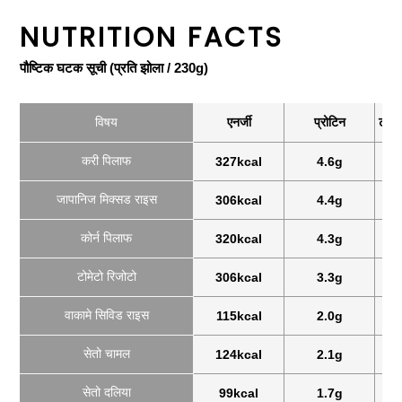
NUTRITION FACTS
पौष्टिक घटक सूची (प्रति झोला / 230g)
विषय
एनर्जी
प्रोटिन
टो एन
करी पिलाफ
327kcal
4.6g
जापानिज मिक्सड राइस
306kcal
4.4g
कोर्न पिलाफ
320kcal
4.3g
टोमेटो रिजोटो
306kcal
3.3g
वाकामे सिविड राइस
115kcal
2.0g
सेतो चामल
124kcal
2.1g
सेतो दलिया
99kcal
1.7g