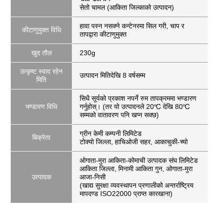
सेतो चामल (आकिता जिल्काको उत्पादन)
हावा पस्न नसक्ने कन्टेनरमा सिल गरी, चाप र
कीटाणुमुक्त विधि
तापद्वारा कीटाणुमुक्त
खुद तौल
230g
उत्कृष्ट स्वाद रहेन
उत्पादन मितिदेखि 8 वर्षसम्म
मिति
सिधै सूर्यको प्रकाश नपर्ने रुम तापक्रममा भण्डारण
भण्डारण विधि
गर्नुहोस्। (तर यो उत्पादनले 20℃ देखि 80℃
सम्मको वातावरण पनि खप्न सक्छ)
ग्रीन केमी कम्पनी लिमिटेड
बिक्रेता
टोक्यो जिल्ला, हाचिओजी सहर, आकाचुकी-च्यो
ओगाता-मुरा आकिता-कोमाची उत्पादक संघ लिमिटेड
आकिता जिल्ला, मिनामी आकिता गुन, ओगाता-मुरा
उत्पादक
आजा-निसी
(खाद्य सुरक्षा व्यवस्थापन प्रणालीको अन्तर्राष्ट्रिय
मापदण्ड ISO22000 प्राप्त कारखाना)