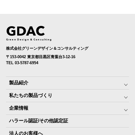
GDAC
Green Design & Consulting
株式会社グリーンデザイン＆コンサルティング
〒153-0042 東京都目黒区青葉台3-12-16
TEL 03-5787-6954
製品紹介
私たちの製品づくり
みんなの保存⾷
企業情報
The Next Dekade10年保存
SDGSへの取り組み
ハラール認証/その他認定証
The Next Dekade7年保存
JARA(ペット⽤防災備蓄⾷)について
社⻑ご挨拶
JARAペットフード7年保存
法人のお客様へ
地産地消パッケージについて
スタッフ紹介