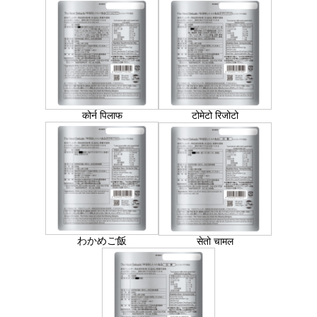
कोर्न पिलाफ
टोमेटो रिजोटो
わかめご飯
सेतो चामल