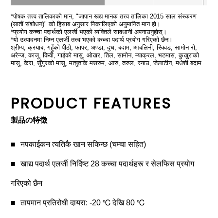
*पोषक तत्त्व तालिकाको मान, "जापान खद्य मानक तत्त्व तालिका 2015 साल संस्करण
(सातौं संशोधन)" को हिसाब अनुसार निकालिएको अनुमानित मान हो।
*प्रयोग कच्चा पदार्थको एलर्जी भएको व्यक्तिले सावधानी अपनाउनुहोस्।
*यो उत्पादनमा निम्न एलर्जी तत्त्व भएको कच्चा पदार्थ प्रयोग गरिएको छैन।
श्रीम्प, क्रयाब, गहुँको पीठो, फापर, अण्डा, दुध, बदाम, आबलिनी, स्क्विड, सामोन रो,
अरेन्ज, काजू, किवी, गाईको मासु, ओखर, तिल, सामोन, म्याक्रल, भटमास, कुखुराको
मासु, केरा, सुँगुरको मासु, माचुताके मसरुम, आरु, तरुल, स्याउ, जेलाटीन, मधेशी बदाम
PRODUCT FEATURES
製品の特徴
नपकाईकन त्यतिकै खान सकिन्छ (चम्चा सहित)
खाद्य पदार्थ एलर्जी निर्दिष्ट 28 कच्चा पदार्थहरू र सेलफिस प्रयोग
गरिएको छैन
तापमान प्रतिरोधी दायरा: -20 ℃ देखि 80 ℃