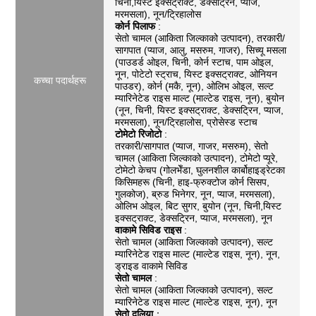
चिनी,यिस्ट इक्सट्राक्ट, डेक्सट्रिन, प्याज,
मरमसला), नून/ट्रिहालोस
कोर्न पिलाफ
:
सेतो चामल (आकिता जिल्काको उत्पादन), तरकारी/
सागपात (प्याज, आलु, मसरुम, गाजर), सिच्यू मसला
(पाउडर्ड ओइल, चिनी, कोर्न स्टाच, पाम ओइल,
नून, पोटेटो स्ट्राच, यिस्ट इक्सट्राक्ट, ओनियन
कच्चा पदार्थहरू
पाउडर), कोर्न (मकै, नून), ओलिभ ओइल, सल्ट
म्यारिनेटेड राइस माल्ट (माल्टेड राइस, नून), बुयोन
(नून, चिनी, यिस्ट इक्सट्राक्ट, डेक्सट्रिन, प्याज,
मरमसला), नून/ट्रिहालोस, प्रोसेस्ड स्टाच
टोमेटो रिजोटो
:
तरकारी/सागपात (प्याज, गाजर, मसरुम), सेतो
चामल (आकिता जिल्काको उत्पादन), टोमेटो प्यूरे,
टोमेटो केचप (गोलभेँडा, घुलनशील कार्बोहाइड्रेटका
किसिमहरू (चिनी, हाइ-फ्रुक्टोज कोर्न सिसप,
गुलकोज), ब्रुड भिनेगर, नून, प्याज, मरमसला),
ओलिभ ओइल, बिट सुगर, बुयोन (नून, चिनी,यिस्ट
इक्सट्राक्ट, डेक्सट्रिन, प्याज, मरमसला), नून
वाकामे सिविड राइस
:
सेतो चामल (आकिता जिल्काको उत्पादन), सल्ट
म्यारिनेटेड राइस माल्ट (माल्टेड राइस, नून), नून,
ड्राइड वाकामे सिविड
सेतो चामल
:
सेतो चामल (आकिता जिल्काको उत्पादन), सल्ट
म्यारिनेटेड राइस माल्ट (माल्टेड राइस, नून), नून
सेतो दलिया
：