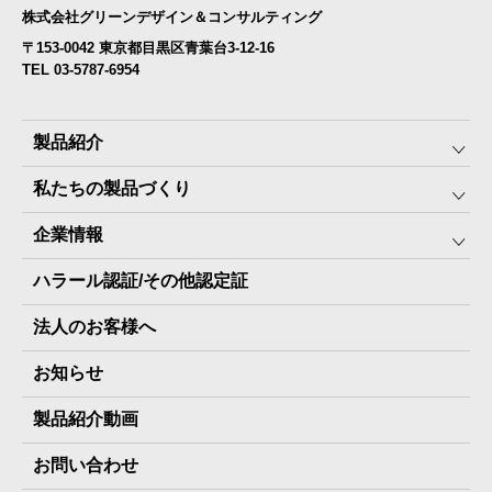
株式会社グリーンデザイン＆コンサルティング
〒153-0042 東京都目黒区青葉台3-12-16
TEL 03-5787-6954
製品紹介
私たちの製品づくり
みんなの保存⾷
企業情報
The Next Dekade10年保存
SDGSへの取り組み
ハラール認証/その他認定証
The Next Dekade7年保存
JARA(ペット⽤防災備蓄⾷)について
社⻑ご挨拶
JARAペットフード7年保存
法人のお客様へ
地産地消パッケージについて
スタッフ紹介
その他製品
お知らせ
会社概要
製品納入実績
製品紹介動画
情報セキュリティ基本方針
お問い合わせ