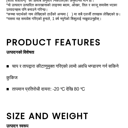
(सातौं संशोधन)" को हिसाब अनुसार निकालिएको अनुमानित मान हो।
*यो उत्पादन उत्पादित कारखानाको लाइनमा बदाम, ओखर, तिल र काजू समावेश भएका
उत्पादनहरू पनि बनाउने गरिन्छ।
*कच्चा पदार्थको नाम लेखिएको ठाउँको अन्यमा ( ) मा सबै एलर्जी तत्त्वहरू लेखिएको छ।
*यसमा मह समावेश गरिएको हुनाले, 1 वर्ष नपुगेको शिशुलाई नखुवाउनुहोस्।
PRODUCT FEATURES
उत्पादनको विशेषता
चाप र तापद्वारा कीटाणुमुक्त गरिएको लामो अवधि भण्डारण गर्न सकिने
कुकिज
तापमान प्रतिरोधी दायरा: -20 ℃ देखि 80 ℃
SIZE AND WEIGHT
उत्पादन स्वरूप