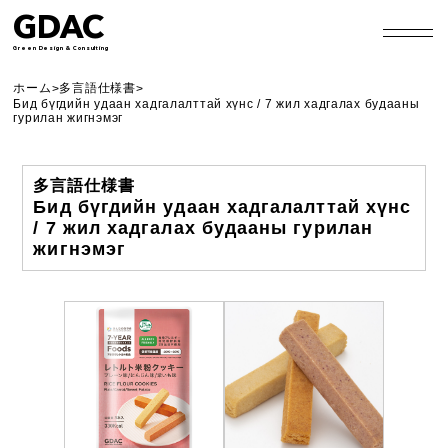
GDAC
Green Design & Consulting
ホーム
多言語仕様書
>
>
Бид бүгдийн удаан хадгалалттай хүнс / 7 жил хадгалах будааны
гурилан жигнэмэг
多言語仕様書
Бид бүгдийн удаан хадгалалттай хүнс
/ 7 жил хадгалах будааны гурилан
жигнэмэг