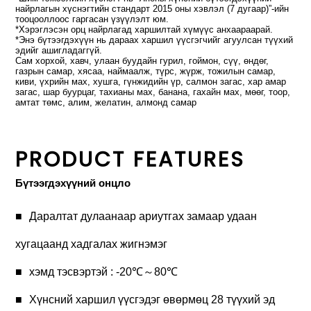
найрлагын хүснэгтийн стандарт 2015 оны хэвлэл (7 дугаар)”-ийн
тооцооллоос гаргасан үзүүлэлт юм.
*Хэрэглэсэн орц найрлагад харшилтай хүмүүс анхаараарай.
*Энэ бүтээгдэхүүн нь дараах харшил үүсгэгчийг агуулсан түүхий
эдийг ашигладаггүй.
Сам хорхой, хавч, улаан буудайн гурил, гоймон, сүү, өндөг,
газрын самар, хясаа, наймаалж, түрс, жүрж, тожилын самар,
киви, үхрийн мах, хушга, гүнжидийн үр, салмон загас, хар амар
загас, шар буурцаг, тахианы мах, банана, гахайн мах, мөөг, тоор,
амтат төмс, алим, желатин, алмонд самар
PRODUCT FEATURES
Бүтээгдэхүүний онцло
Даралтат дулаанаар ариутгах замаар удаан
хугацаанд хадгалах жигнэмэг
хэмд тэсвэртэй : -20℃～80℃
Хүнсний харшил үүсгэдэг өвөрмөц 28 түүхий эд