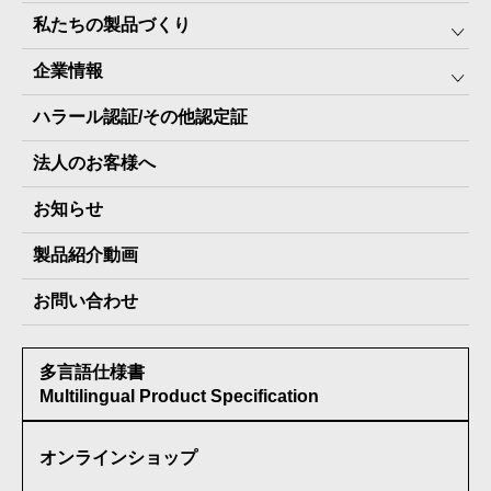
私たちの製品づくり
みんなの保存⾷
企業情報
The Next Dekade10年保存
SDGSへの取り組み
ハラール認証/その他認定証
The Next Dekade7年保存
JARA(ペット⽤防災備蓄⾷)について
社⻑ご挨拶
JARAペットフード7年保存
法人のお客様へ
地産地消パッケージについて
スタッフ紹介
その他製品
お知らせ
会社概要
製品納入実績
製品紹介動画
情報セキュリティ基本方針
お問い合わせ
メディア掲載実績
多言語仕様書
受賞歴
Multilingual Product Specification
オンラインショップ