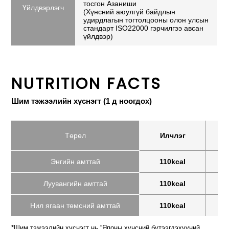
тосгон Азаниши
Үйлдвэрлэгч
(Хүнсний аюулгүй байдлын
удирдлагын тогтолцооны олон улсын
стандарт ISO22000 гэрчилгээ авсан
үйлдвэр)
NUTRITION FACTS
Шим тэжээлийн хүснэгт (1 д ноогдох)
Төрөл
Илчлэг
Энгийн амттай
110kcal
Луувангийн амттай
110kcal
Нил ягаан төмсний амттай
110kcal
*Шим тэжээлийн хүснэгт нь “Японы хүнсний бүтээгдэхүүний