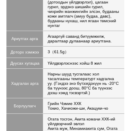
(дотоодын үйлдвэрлэл), цагаан
гурил, эрдэнэ шишийн гурил,
чихрийн манжингийн элсэн, будааны
кожи амтлагч (амуу будаа, давс),
будааны нухаш, нил ягаан төмсний
нунтаг
Агааргүй саванд битүүмжилж,
Ариутгах арга
даралтаар дулаанаар ариутгана.
3（61.5g）
Доторх хэмжээ
Дуусах хугацаа
Үйлдвэрлэснээс хойш 8 жил
Нарны шууд тусгалаас хол
тасалгааны температурт хадгална
Хадгалах арга
уу. (Гэхдээ энэ бүтээгдэхүүн нь -20°C
ба түүнээс доош, 80°C ба түүнээс
дээш хэмд тэсвэртэй.)
Грийн Чэмие ХХК
Борлуулагч
Токио, Хачиожи-ши, Акацүки-чо
Огата тосгон, Акита комачи ХХК-ий
үйлдвэрчний эвлэл
Акита муж, Минамиакита сум, Огата