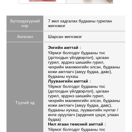
Бүтээгдэхүүний
7 жил хадгалах будааны гурилан
нэр
жигнэмэг
Ангилал
Шарсан жигнэмэг
Энгийн амттай
：
Үйрмэг болгодог будааны тос
(дотоодын үйлдвэрлэл), цагаан
гурил, эрдэнэ шишийн гурил,
чихрийн манжингийн элсэн, будааны
кожи амтлагч (амуу будаа, давс),
будааны нухаш
Луувангийн амттай
：
Үйрмэг болгодог будааны тос
(дотоодын үйлдвэрлэл), цагаан
гурил, эрдэнэ шишийн гурил,
чихрийн манжингийн элсэн, будааны
Түүхий эд
кожи амтлагч (амуу будаа, давс),
будааны нухаш, луувангийн нунтаг /
өнгө оруулагч (ардения цэцэг, улаан
будаа)
Нил ягаан төмсний амттай
：
Үйрмэг болгодог будааны тос