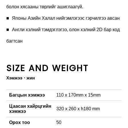
болон хясааны төрлийг ашиглаагүй.
Японы Азийн Халал нийгэмлэгээс гэрчилгээ авсан
Англи хэлний тэмдэглэгээ, олон хэлний 2D бар код
багтсан
SIZE AND WEIGHT
Хэмжээ・жин
Багцын хэмжээ
110 x 170mm x 15mm
Цаасан хайрцгийн
320 x 260 x h180 mm
хэмжээ
Орох тоо
50