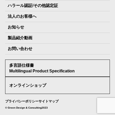
ハラール認証/その他認定証
The Next Dekade7年保存
JARA(ペット⽤防災備蓄⾷)について
社⻑ご挨拶
JARAペットフード7年保存
法人のお客様へ
地産地消パッケージについて
スタッフ紹介
その他製品
お知らせ
会社概要
製品納入実績
製品紹介動画
情報セキュリティ基本方針
お問い合わせ
メディア掲載実績
多言語仕様書
受賞歴
Multilingual Product Specification
オンラインショップ
プライバシーポリシー
サイトマップ
©︎ Green Design & Consulting2023