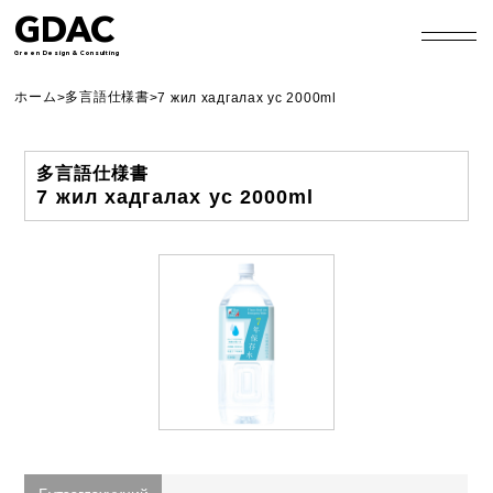
GDAC
Green Design & Consulting
ホーム
多言語仕様書
>
>
7 жил хадгалах ус 2000ml
多言語仕様書
7 жил хадгалах ус 2000ml