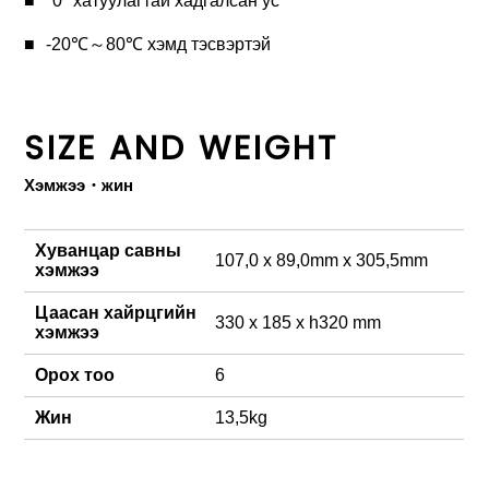
"0" хатуулагтай хадгалсан ус
-20℃～80℃ хэмд тэсвэртэй
SIZE AND WEIGHT
Хэмжээ・жин
Хуванцар савны
107,0 x 89,0mm x 305,5mm
хэмжээ
Цаасан хайрцгийн
330 x 185 x h320 mm
хэмжээ
Орох тоо
6
Жин
13,5kg