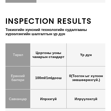
INSPECTION RESULTS
Токиогийн хүнсний технологийн судалгааны
хүрээлэнгийн шалгалтын үр дүн
Цоргоны усны
Төрөл
Үр дүн
чанарын стандарт
Ерөнхий
0(Тосгон ыг хүлээн
100ml/1mlдоош
бактери
зөвшөөрөхгүй.)
Савханцар
Илрээгүй
Илрүүлэхгүй