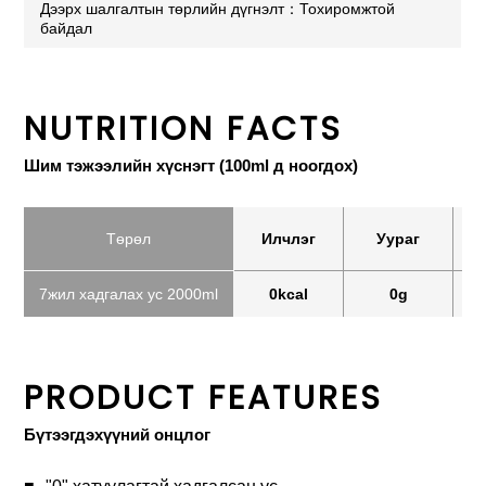
Дээрх шалгалтын төрлийн дүгнэлт：Тохиромжтой
байдал
NUTRITION FACTS
Шим тэжээлийн хүснэгт (100ml д ноогдох)
Төрөл
Илчлэг
Уураг
7жил хадгалах ус 2000ml
0kcal
0g
PRODUCT FEATURES
Бүтээгдэхүүний онцлог