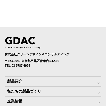
GDAC
Green Design & Consulting
株式会社グリーンデザイン＆コンサルティング
〒153-0042 東京都目黒区青葉台3-12-16
TEL 03-5787-6954
製品紹介
私たちの製品づくり
みんなの保存⾷
企業情報
The Next Dekade10年保存
SDGSへの取り組み