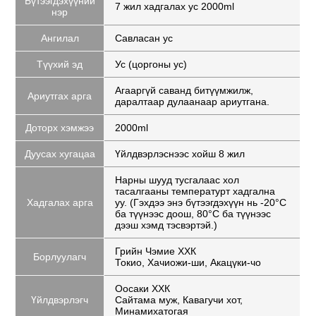
Бүтээгдэхүүний
7 жил хадгалах ус 2000ml
нэр
Ангилал
Савласан ус
Түүхий эд
Ус (цоргоны ус)
Агааргүй саванд битүүмжилж,
Ариутгах арга
даралтаар дулаанаар ариутгана.
Доторх хэмжээ
2000ml
Дуусах хугацаа
Үйлдвэрлэснээс хойш 8 жил
Нарны шууд тусгалаас хол
тасалгааны температурт хадгална
Хадгалах арга
уу. (Гэхдээ энэ бүтээгдэхүүн нь -20°C
ба түүнээс доош, 80°C ба түүнээс
дээш хэмд тэсвэртэй.)
Грийн Чэмие ХХК
Борлуулагч
Токио, Хачиожи-ши, Акацүки-чо
Оосаки ХХК
Үйлдвэрлэгч
Сайтама муж, Кавагучи хот,
Минамихатогая