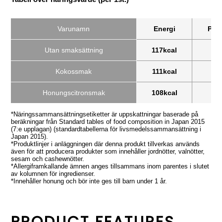
Varunamn
Energi
Prot
Utan smaksättning
117kcal
1.
Kokossmak
111kcal
1.
Honungscitronsmak
108kcal
1.
*Näringssammansättningsetiketter är uppskattningar baserade på
beräkningar från Standard tables of food composition in Japan 2015
(7:e upplagan) (standardtabellerna för livsmedelssammansättning i
Japan 2015).
*Produktlinjer i anläggningen där denna produkt tillverkas används
även för att producera produkter som innehåller jordnötter, valnötter,
sesam och cashewnötter.
*Allergiframkallande ämnen anges tillsammans inom parentes i slutet
av kolumnen för ingredienser.
*Innehåller honung och bör inte ges till barn under 1 år.