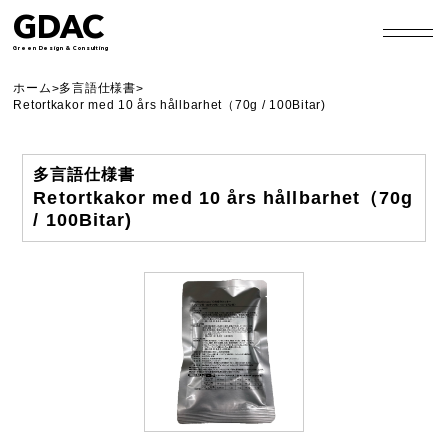
GDAC
Green Design & Consulting
ホーム
多言語仕様書
>
>
Retortkakor med 10 års hållbarhet（70g / 100Bitar)
多言語仕様書
Retortkakor med 10 års hållbarhet（70g
/ 100Bitar)