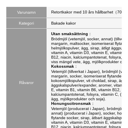
Retortkakor med 10 års hållbarhet（70g / 
Varunamn
Kategori
Bakade kakor
Utan smaksättning
：
Brödmjöl (vetemjöl, socker, annat) (tillverk
margarin, maltsocker, isomeriserat flytand
helmjölkspulver, ägg, sirap, ätligt äggpulv
vitamin A, vitamin D3, vitamin E, vitamin B
B12, niacin, kalciumpantotenat, folsyra, vi
viss mängd vete, ägg, mjölkprodukter och 
Kokossmak
：
Vetemjöl (tillverkat i Japan), brödmjöl (vet
margarin, socker, isomeriserat flytande so
kokosmjölkspulver, vit choklad, sirap, ägg, 
Råvaror
äggskalspulver/expander, aromer, vitamin 
E, vitamin B1, vitamin B6, vitamin B12, nia
kalciumpantotenat, folsyra, vitamin C, (inn
ägg, mjölkprodukter och soja).
Honungscitronsmak
：
Vetemjöl (producerat i Japan), brödmjöl (v
annat) (producerat i Japan), socker, honu
flytande socker, sirap, ätbart äggskalspulv
vitamin A, vitamin D3, vitamin E, vitamin B
B12, niacin, kalciumpantotenat, folsyra, vi