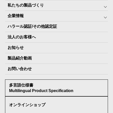
私たちの製品づくり
みんなの保存⾷
企業情報
The Next Dekade10年保存
SDGSへの取り組み
ハラール認証/その他認定証
The Next Dekade7年保存
JARA(ペット⽤防災備蓄⾷)について
社⻑ご挨拶
JARAペットフード7年保存
法人のお客様へ
地産地消パッケージについて
スタッフ紹介
その他製品
お知らせ
会社概要
製品納入実績
製品紹介動画
情報セキュリティ基本方針
お問い合わせ
メディア掲載実績
多言語仕様書
受賞歴
Multilingual Product Specification
オンラインショップ