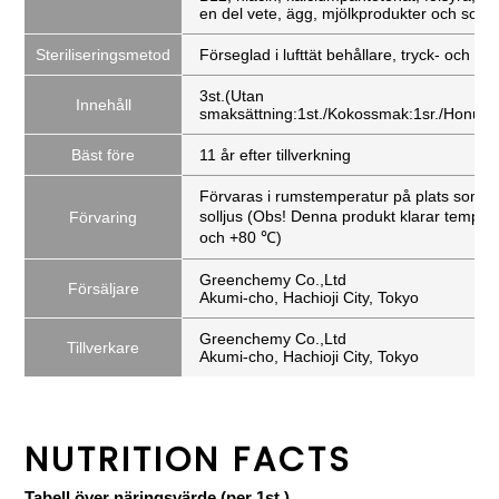
en del vete, ägg, mjölkprodukter och soja)
Steriliseringsmetod
Förseglad i lufttät behållare, tryck- och vä
3st.(Utan
Innehåll
smaksättning:1st./Kokossmak:1sr./Honung
Bäst före
11 år efter tillverkning
Förvaras i rumstemperatur på plats som int
solljus ​(Obs! Denna produkt klarar tempe
Förvaring
och +80 ℃)
Greenchemy Co.,Ltd
Försäljare
Akumi-cho, Hachioji City, Tokyo
Greenchemy Co.,Ltd
Tillverkare
Akumi-cho, Hachioji City, Tokyo
NUTRITION FACTS
Tabell över näringsvärde (per 1st.)