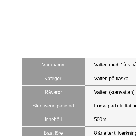
Varunamn
Vatten med 7 års h
Kategori
Vatten på flaska
Råvaror
Vatten (kranvatten)
Steriliseringsmetod
Förseglad i lufttät 
Innehåll
500ml
Bäst före
8 år efter tillverknin