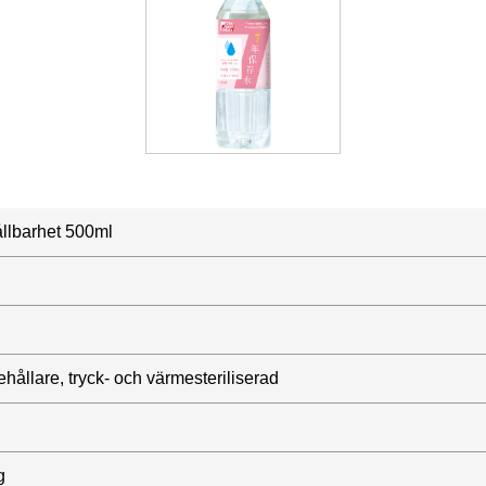
ållbarhet 500ml
behållare, tryck- och värmesteriliserad
g