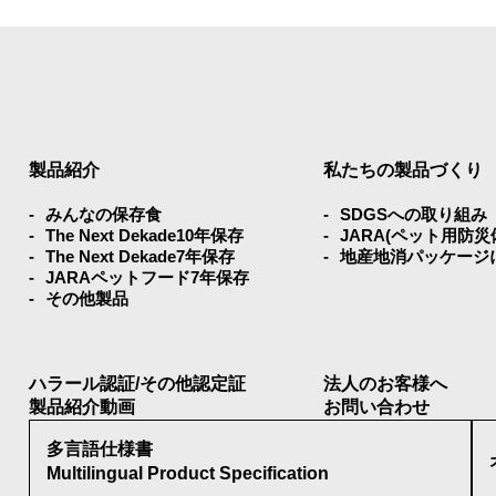
製品紹介
私たちの製品づくり
みんなの保存⾷
SDGSへの取り組み
The Next Dekade10年保存
JARA(ペット⽤防
The Next Dekade7年保存
地産地消パッケージ
JARAペットフード7年保存
その他製品
ハラール認証/その他認定証
法人のお客様へ
製品紹介動画
お問い合わせ
多言語仕様書
Multilingual Product Specification