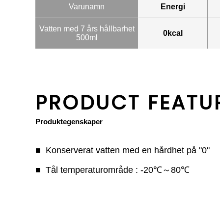
Varunamn
Energi
Vatten med 7 års hållbarhet
0kcal
500ml
PRODUCT FEATU
Produktegenskaper
Konserverat vatten med en hårdhet på "0"
Tål temperaturområde : -20℃～80℃