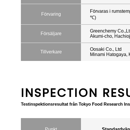
Förvaras i rumstemp
Förvaring
℃)
Greenchemy Co.,Lt
Försäljare
Akumi-cho, Hachioji
Oosaki Co., Ltd
Tillverkare
Minami Hatogaya, 
INSPECTION RES
Testinspektionsresultat från Tokyo Food Research Inst
Punkt
Standardvärd