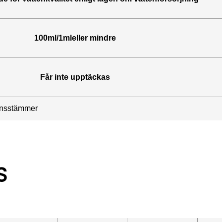
100ml/1mleller mindre
Får inte upptäckas
ensstämmer
S