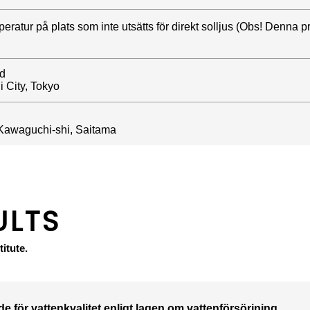
eratur på plats som inte utsätts för direkt solljus ​(Obs! Denna
d
 City, Tokyo
Kawaguchi-shi, Saitama
ULTS
itute.
e för vattenkvalitet enligt lagen om vattenförsörjning