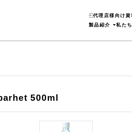
代理店様向け資
製品紹介
私た
lbarhet 500ml