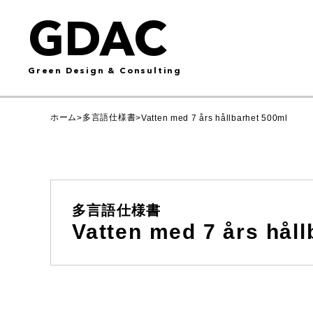
GDAC
Green Design & Consulting
ホーム
多言語仕様書
>
>
Vatten med 7 års hållbarhet 500ml
多言語仕様書
Vatten med 7 års hål