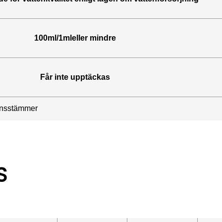
100ml/1mleller mindre
Får inte upptäckas
ensstämmer
S