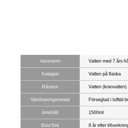
Varunamn
Vatten med 7 års h
Kategori
Vatten på flaska
Råvaror
Vatten (kranvatten)
Steriliseringsmetod
Förseglad i lufttät 
Innehåll
1500ml
Bäst före
8 år efter tillverknin