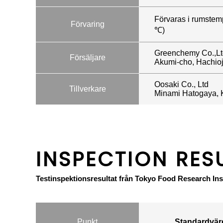
Förvaras i rumstemp
Förvaring
℃)
Greenchemy Co.,Lt
Försäljare
Akumi-cho, Hachioji
Oosaki Co., Ltd
Tillverkare
Minami Hatogaya, 
INSPECTION RES
Testinspektionsresultat från Tokyo Food Research Inst
Punkt
Standardvärd