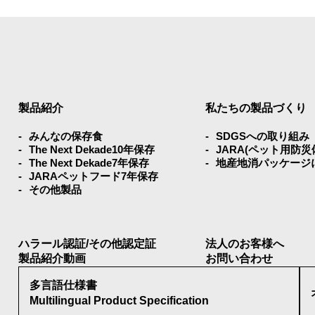
製品紹介
私たちの製品づくり
みんなの保存⾷
SDGSへの取り組み
The Next Dekade10年保存
JARA(ペット⽤防
The Next Dekade7年保存
地産地消パッケージ
JARAペットフード7年保存
その他製品
ハラール認証/その他認定証
法人のお客様へ
製品紹介動画
お問い合わせ
多言語仕様書
Multilingual Product Specification