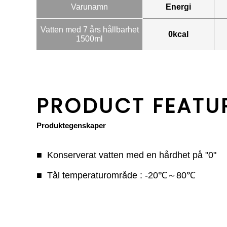
Varunamn
Energi
Vatten med 7 års hållbarhet
0kcal
1500ml
PRODUCT FEATU
Produktegenskaper
Konserverat vatten med en hårdhet på "0"
Tål temperaturområde : -20℃～80℃