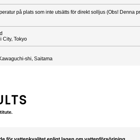
eratur på plats som inte utsätts för direkt solljus ​(Obs! Denna
d
 City, Tokyo
Kawaguchi-shi, Saitama
ULTS
itute.
e för vattenkvalitet enligt lagen om vattenförsörjning