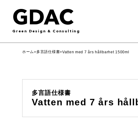
GDAC
Green Design & Consulting
ホーム
多言語仕様書
>
>
Vatten med 7 års hållbarhet 1500ml
多言語仕様書
Vatten med 7 års hål