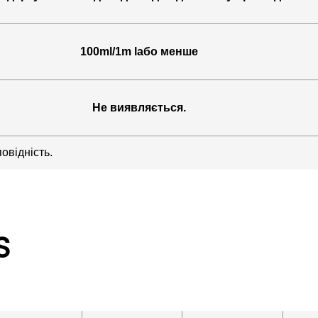
100ml/1m lабо менше
Не виявляється.
овідність.
S