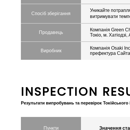
Уникайте потрапля
Спосіб зберігання
витримувати темп
Компанія Green Ch
Продавець
Токіо, м. Хатіодзі,
Компанія Osaki Inc
Виробник
префектура Сайтам
INSPECTION RES
Результати випробувань та перевірок Токійського 
Пункти
Значення ста