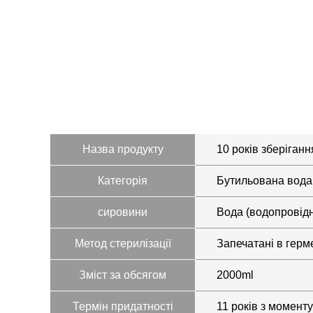
Назва продукту
10 років зберіган
Категорія
Бутильована вода
сировини
Вода (водопровід
Метод стерилізації
Запечатані в герм
Зміст за обсягом
2000ml
Термін придатності
11 років з момент