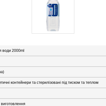
ня води 2000ml
на)
етичні контейнери та стерилізовані під тиском та теплом
у виготовлення