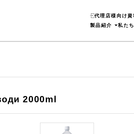
代理店様向け資
製品紹介
私た
 води 2000ml