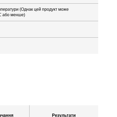
емператури (Однак цей продукт може
℃ або менше)
ачання
Результати