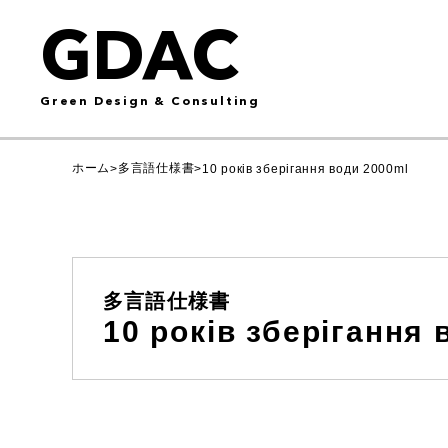
GDAC
Green Design & Consulting
ホーム
多言語仕様書
>
>
10 років зберігання води 2000ml
多言語仕様書
10 років зберігання