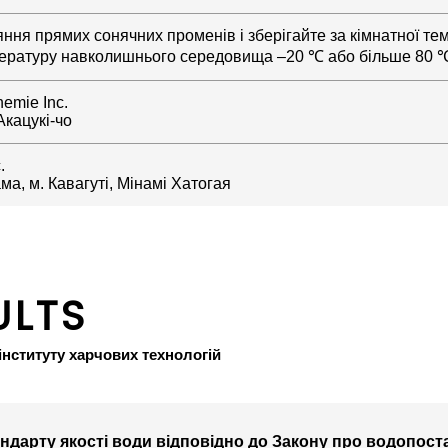
ння прямих сонячних променів і зберігайте за кімнатної т
ературу навколишнього середовища –20 ℃ або більше 80 
emie Inc.
 Акацукі-чо
.
а, м. Кавагуті, Мінамі Хатогая
ULTS
інституту харчових технологій
ндарту якості води відповідно до Закону про водопост