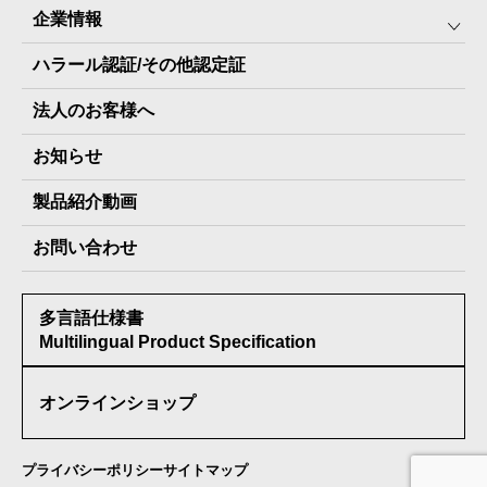
企業情報
The Next Dekade10年保存
SDGSへの取り組み
ハラール認証/その他認定証
The Next Dekade7年保存
JARA(ペット⽤防災備蓄⾷)について
社⻑ご挨拶
JARAペットフード7年保存
法人のお客様へ
地産地消パッケージについて
スタッフ紹介
その他製品
お知らせ
会社概要
製品納入実績
製品紹介動画
情報セキュリティ基本方針
お問い合わせ
メディア掲載実績
多言語仕様書
受賞歴
Multilingual Product Specification
オンラインショップ
プライバシーポリシー
サイトマップ