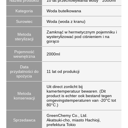
Nazwa produktu
10 lat przechowywania wody 2000ml
Kategoria
Woda butelkowana
Surowiec
Woda (woda z kranu)
Zamknąć w hermetycznym pojemniku i
Metoda
wysterylizować pod ciśnieniem i na
sterylizacji
gorąco
Pojemność
2000ml
wewnętrzna
Data
przydatności do
11 lat od produkcji
spożycia
Uit direct zonlicht bij
kamertemperatuur bewaren. (Dit
Metoda
product is echter ook bestand tegen
konserwacji
omgevingstemperaturen van -20°C tot
80°C.)
GreenChemy Co., Ltd.
Sprzedawca
Akatsuki-cho, miasto Hachioji,
prefektura Tokio