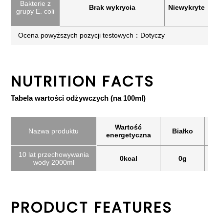
Bakterie z
Brak wykrycia
Niewykryte
grupy E. coli
Ocena powyższych pozycji testowych：Dotyczy
NUTRITION FACTS
Tabela wartości odżywczych (na 100ml)
Wartość
Nazwa produktu
Białko
T
energetyczna
10 lat przechowywania
0kcal
0g
wody 2000ml
PRODUCT FEATURES