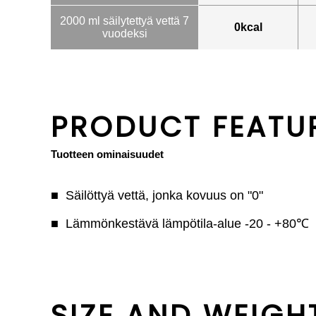
2000 ml säilytettyä vettä 7
0kcal
vuodeksi
PRODUCT FEATU
Tuotteen ominaisuudet
Säilöttyä vettä, jonka kovuus on "0"
Lämmönkestävä lämpötila-alue -20 - +80℃
SIZE AND WEIGH