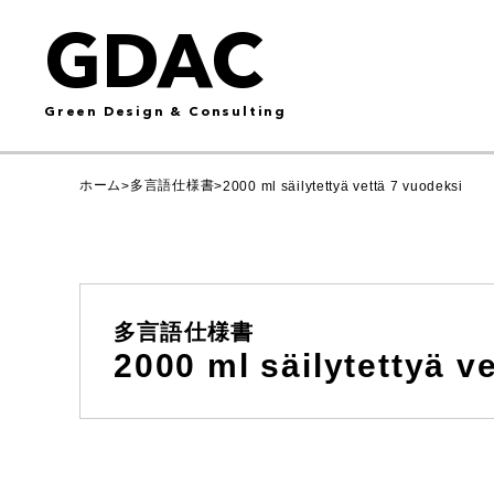
GDAC
Green Design & Consulting
ホーム
多言語仕様書
>
>
2000 ml säilytettyä vettä 7 vuodeksi
多言語仕様書
2000 ml säilytettyä v