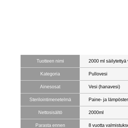
Tuotteen nimi
2000 ml säilytettyä
Kategoria
Pullovesi
Ainesosat
Vesi (hanavesi)
Sterilointimenetelmä
Paine- ja lämpösteri
Nettosisältö
2000ml
Parasta ennen
8 vuotta valmistuks