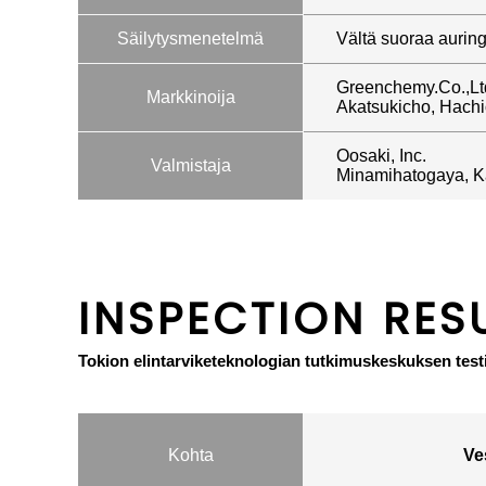
Säilytysmenetelmä
Vältä suoraa aurin
Greenchemy.Co.,Lt
Markkinoija
Akatsukicho, Hachio
Oosaki, Inc.
Valmistaja
Minamihatogaya, K
INSPECTION RES
Tokion elintarviketeknologian tutkimuskeskuksen test
Kohta
Ve