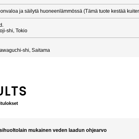
gonvaloa ja säilytä huoneenlämmössä (Tämä tuote kestää kuite
d.
ji-shi, Tokio
awaguchi-shi, Saitama
ULTS
itulokset
sihuoltolain mukainen veden laadun ohjearvo