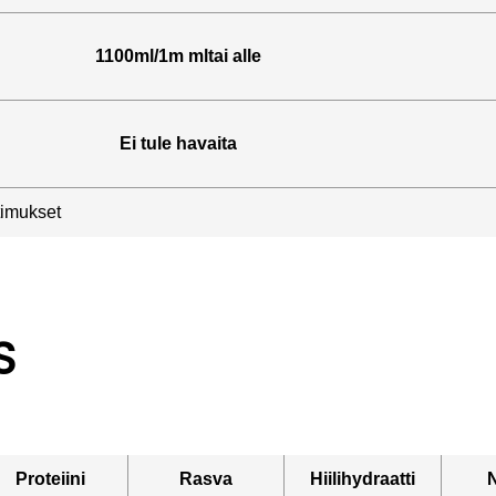
1100ml/1m mltai alle
Ei tule havaita
atimukset
S
Proteiini
Rasva
Hiilihydraatti