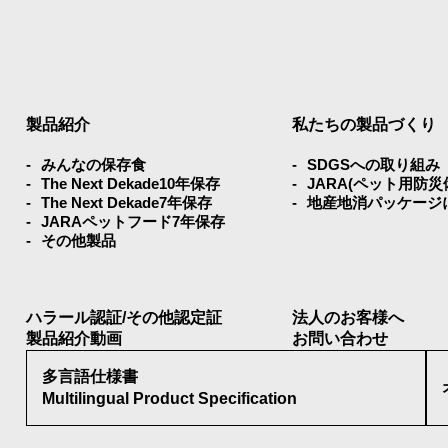
製品紹介
私たちの製品づくり
みんなの保存⾷
SDGSへの取り組み
The Next Dekade10年保存
JARA(ペット⽤防
The Next Dekade7年保存
地産地消パッケージ
JARAペットフード7年保存
その他製品
ハラール認証/その他認定証
法人のお客様へ
製品紹介動画
お問い合わせ
多言語仕様書
Multilingual Product Specification