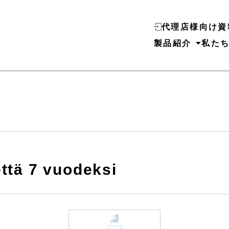
代理店様向け資
製品紹介
私た
että 7 vuodeksi