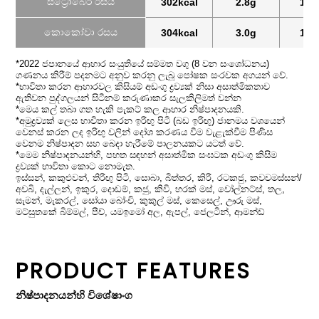
ස්ට්‍රෝබෙරි රසය
302kcal
2.8g
14.
කොකෝවා රසය
304kcal
3.0g
15.
*2022 ජපානයේ ආහාර සංයුතියේ සම්මත වගු (8 වන සංශෝධනය)
ගණනය කිරීම් පදනමට අනුව කරනු ලැබූ පෝෂක සංරචක අගයන් වේ.
*භාවිතා කරන ආහාරවල කිසියම් අඩංගු ද්‍රව්‍යක් නිසා අසාත්මිකතාව
ඇතිවන පුද්ගලයන් සිටීනම් කරුණාකර සැලකිලිමත් වන්න
*මෙය කල් තබා ගත හැකි පැකට් කල ආහාර නිෂ්පාදනයකි.
*අමුද්‍රව්‍යක් ලෙස භාවිතා කරන ඉරිඟු පිටි (බඩ ඉරිඟු) ජානමය වශයෙන්
වෙනස් කරන ලද ඉරිඟු වලින් දෝශ කරණය වීම වැළැක්වීම පිණිස
වෙනම නිෂ්පාදන සහ බෙදා හැරීමේ පාලනයකට යටත් වේ.
*මෙම නිෂ්පාදනයන්හි, පහත සඳහන් අසාත්මික සංඝටක අඩංගු කිසිම
ද්‍රව්‍යක් භාවිතා කොට නොමැත.
ඉස්සන්, කකුළුවන්, තිරිඟු පිටි, සොබා, බිත්තර, කිරි, රටකජු, කවචමස්සන්/
අවබි, දැල්ලන්, ඉකුර, දොඩම්, කජු, කිවි, හරක් මස්, වෝල්නට්ස්, තල,
සැමන්, මැකරල්, සෝයා බෝංචි, කුකුල් මස්, කෙසෙල්, ඌරු මස්,
මට්සුතකේ බිම්මල්, පීච්, යමඉමෝ අල, ඇපල්, ජෙලටින්, ආමන්ඩ්
PRODUCT FEATURES
නිෂ්පාදනයන්හි විශේෂාංග