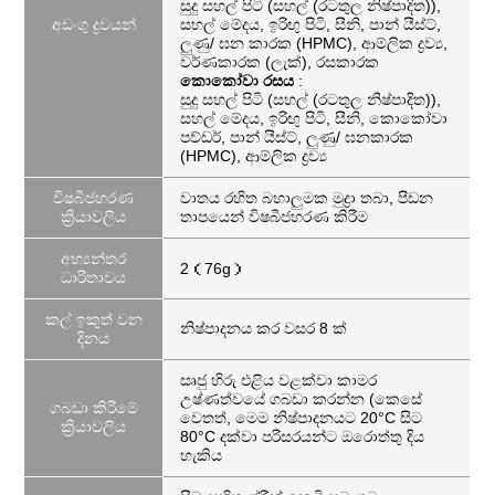
සුදු සහල් පිටි (සහල් (රටතුල නිෂ්පාදිත)),
අඩංගු ද්‍රවයන්
සහල් මේදය, ඉරිඟු පිටි, සීනි, පාන් යීස්ට්,
ලුණු/ ඝන කාරක (HPMC), ආම්ලික ද්‍රව්‍ය,
වර්ණකාරක (ලැක්), රසකාරක
කොකෝවා රසය
:
සුදු සහල් පිටි (සහල් (රටතුල නිෂ්පාදිත)),
සහල් මේදය, ඉරිඟු පිටි, සීනි, කොකෝවා
පව්ඩර්, පාන් යීස්ට්, ලුණු/ ඝනකාරක
(HPMC), ආම්ලික ද්‍රව්‍ය
විෂබීජහරණ
වාතය රහිත බහාලුමක මුද්‍රා තබා, පීඩන
ක්‍රියාවලිය
තාපයෙන් විෂබීජහරණ කිරීම
අභ්‍යන්තර
2（76g）
ධාරිතාවය
කල් ඉකුත් වන
නිෂ්පාදනය කර වසර 8 ක්
දිනය
සෘජු හිරු එළිය වළක්වා කාමර
උෂ්ණත්වයේ ගබඩා කරන්න (කෙසේ
ගබඩා කිරීමේ
වෙතත්, මෙම නිෂ්පාදනයට 20°C සිට
ක්‍රියාවලිය
80°C දක්වා පරිසරයන්ට ඔරොත්තු දිය
හැකිය