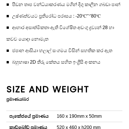
පීඩන තාප වන්ධ්යාකරණය මගින් දිගු කාලීන ගබඩා පාන්
උෂ්ණත්වයට ප්‍රතිරෝධ පරාසය : -20℃～80℃
ආහාර අසාත්මිකතා ඇති විශේෂිත අඩංගු ද්‍රව්‍යන් 28 හා
කවච යොදා නොමැත
ජපාන ආසියා හලාල් සංගමය විසින් සහතික කර ඇත
බහුභාෂා 2D තීරු කේතය සහිත ඉංග්‍රීසි අංකනය
SIZE AND WEIGHT
ප්‍රමාණය/බර
පැකේජයේ ප්‍රමාණය
160 x 190mm x 50mm
කාඩ්බෝඩ් ප්‍රමාණය
520 x 460 x h200 mm