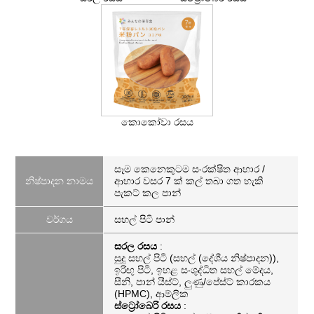
කොකෝවා රසය
සෑම කෙනෙකුටම සංරක්ෂිත ආහාර /
නිෂ්පාදන නාමය
ආහාර වසර 7 ක් කල් තබා ගත හැකි
පැකට් කල පාන්
වර්ගය
සහල් පිටි පාන්
සරල රසය
:
සුදු සහල් පිටි (සහල් (දේශීය නිෂ්පාදන)),
ඉරිඟු පිටි, ඉහළ සංශුද්ධිත සහල් මේදය,
සීනි, පාන් යීස්ට්, ලුණු/පේස්ට් කාරකය
(HPMC), ආම්ලික
ස්ට්‍රෝබෙරි රසය
: