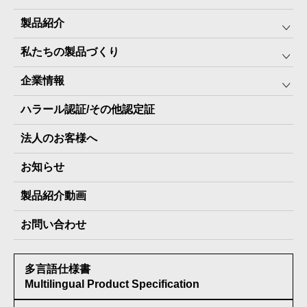
製品紹介
私たちの製品づくり
みんなの保存⾷
企業情報
The Next Dekade10年保存
SDGSへの取り組み
ハラール認証/その他認定証
The Next Dekade7年保存
JARA(ペット⽤防災備蓄⾷)について
社⻑ご挨拶
JARAペットフード7年保存
法人のお客様へ
地産地消パッケージについて
スタッフ紹介
その他製品
お知らせ
会社概要
製品納入実績
製品紹介動画
情報セキュリティ基本方針
お問い合わせ
メディア掲載実績
多言語仕様書
受賞歴
Multilingual Product Specification