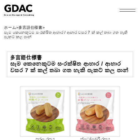
GDAC
Green Design & Consulting
ホーム
多言語仕様書
>
>
සෑම කෙනෙකුටම සංරක්ෂිත ආහාර / ආහාර වසර 7 ක් කල් තබා ගත හැකි
පැකට් කල පාන්
多言語仕様書
සෑම කෙනෙකුටම සංරක්ෂිත ආහාර / ආහාර
වසර 7 ක් කල් තබා ගත හැකි පැකට් කල පාන්
සරල රසය
ස්ට්‍රෝබෙරි රසය