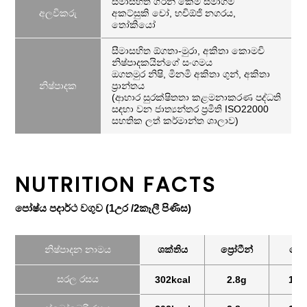
සීමාසහිත ග්රීන් කෙමි සමාගම
අලවිකරු
අකට්සුකි චෝ, හචිඕජි නගරය,
තෝකියෝ
සීමාසහිත ඕගතා-මුරා, අකිතා කොමචි
නිෂ්පාදකයින්ගේ සංගමය
ඔගතමුර නිෂි, මිනමි අකිතා ගුන්, අකිතා
නිෂ්පාදක
ප්‍රාන්තය
(ආහාර සුරක්ෂිතතා කළමනාකරණ පද්ධති
සඳහා වන ජාත්‍යන්තර ප්‍රමිති ISO22000
සහතික ලත් කර්මාන්ත ශාලාව)
NUTRITION FACTS
පෝෂ්ය පදාර්ථ වගුව (1උර /2කෑලී පිණිස)
නිෂ්පාදන නාමය
ශක්තිය
ප්‍රෝටීන්
මේ
සරල රසය
302kcal
2.8g
14.