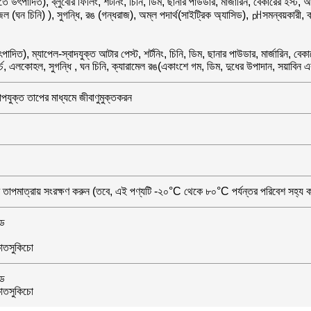
ে উৎপাদিত), ব্লুবেরি ফিলিং, শর্টনিং, চিনি, ডিম, ছানার পাউডার, মার্জারিন, বেকারের ইস্
চ, জেল (ঘন চিনি) ), সুগন্ধি, রঙ (গন্ধরাজ), অম্ল পদার্থ(সাইট্রিক অ্যাসিড), ㏗সমন্বয়কার
ৎপাদিত), ম্যাপেল-স্বাদযুক্ত আটার পেস্ট, শর্টনিং, চিনি, ডিম, ছানার পাউডার, মার্জারিন, 
টার্চ, এলকোহল, সুগন্ধি , ঘন চিনি, ক্যারামেল রঙ(একাংশে গম, ডিম, দুধের উপাদান, সয়াবিন
চাপযুক্ত তাপের মাধ্যমে জীবাণুমুক্তকরন
রের তাপমাত্রায় সংরক্ষণ করুন (তবে, এই পণ্যটি -২০°C থেকে ৮০°C পর্যন্তর পরিবেশ সহ্য 
েড
াতসুকিচো
েড
াতসুকিচো