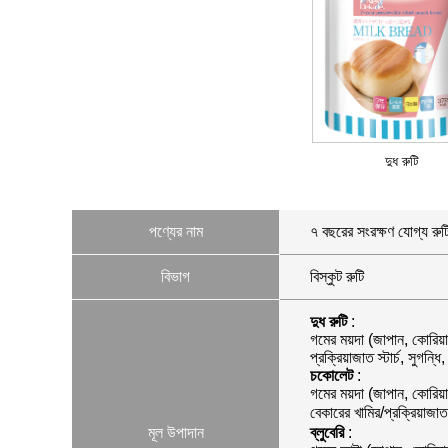
দুধ রুটি
পণ্যের নাম
৭ বছরের সংরক্ষণ যোগ্য রুট
বিভাগ
বিস্কুট রুটি
দুধ রুটি
:
গমের ময়দা (জাপান, কোরিয়া
প্রক্রিয়াজাত স্টার্চ, সু
চকোলেট
:
গমের ময়দা (জাপান, কোরিয়
বেকারের খামির/প্রক্রিয়াজা
মূল উপাদান
ব্লুবেরি
: