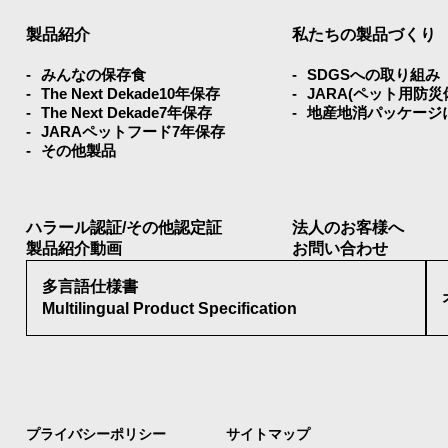
製品紹介
私たちの製品づくり
みんなの保存⾷
SDGSへの取り組み
The Next Dekade10年保存
JARA(ペット⽤防
The Next Dekade7年保存
地産地消パッケージ
JARAペットフード7年保存
その他製品
ハラール認証/その他認定証
法人のお客様へ
製品紹介動画
お問い合わせ
多言語仕様書
Multilingual Product Specification
プライバシーポリシー
サイトマップ