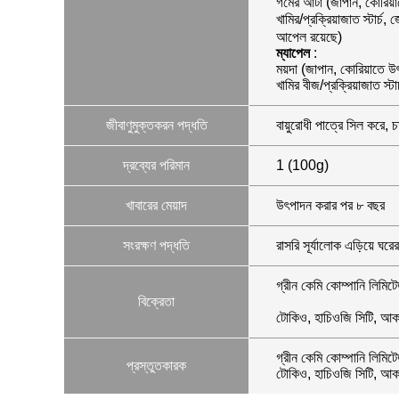
গমের আটা (জাপান, কোরিয়াত
খামির/প্রক্রিয়াজাত স্টার্
আপেল রয়েছে)
ম্যাপেল
:
ময়দা (জাপান, কোরিয়াতে উ
খামির বীজ/প্রক্রিয়াজাত স্
জীবাণুমুক্তকরন পদ্ধতি
বায়ুরোধী পাত্রে সিল করে, 
দ্রব্যের পরিমান
1 (100g)
খাবারের মেয়াদ
উৎপাদন করার পর ৮ বছর
সংরক্ষণ পদ্ধতি
রাসরি সূর্যালোক এড়িয়ে ঘ
গ্রীন কেমি কোম্পানি লিমিট
বিক্রেতা
টোকিও, হাচিওজি সিটি, আক
গ্রীন কেমি কোম্পানি লিমিট
প্রস্তুতকারক
টোকিও, হাচিওজি সিটি, আক