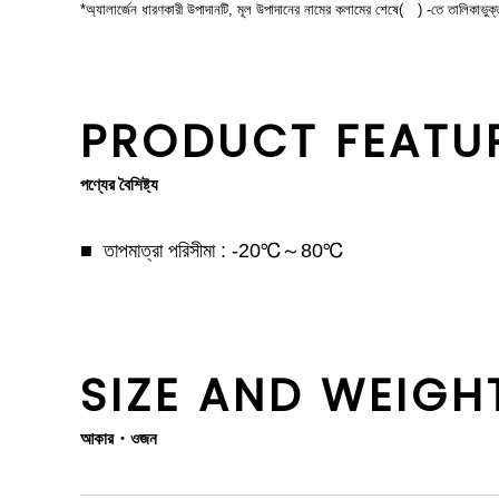
*অ্যালার্জেন ধারণকারী উপাদানটি, মূল উপাদানের নামের কলামের শেষে( ) -তে তালিকাভুক্
PRODUCT FEATU
পণ্যের বৈশিষ্ট্য
তাপমাত্রা পরিসীমা : -20℃～80℃
SIZE AND WEIGH
আকার・ওজন