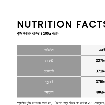
NUTRITION FACT
পুষ্টির উপাদান তালিকা ( 100g প্রতি)
আইটেম
এনার্
দুধ রুটি
327k
চকোলেট
371k
ব্লুবেরি
375k
ম্যাপেল
406k
*প্রদর্শিত পুষ্টির উপাদানের মানটি হল, 「জাপান খাদ্য গঠনের মান তালিকা 2015 সংস্