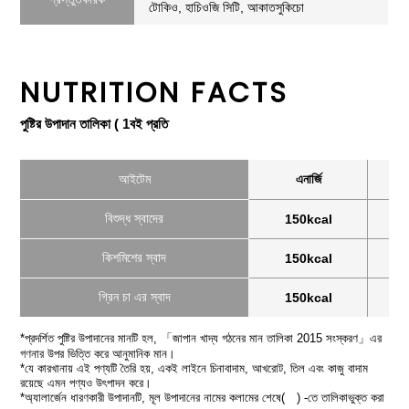
টোকিও, হাচিওজি সিটি, আকাতসুকিচো
NUTRITION FACTS
পুষ্টির উপাদান তালিকা ( 1বই প্রতি
আইটেম
এনার্জি
বিশুদ্ধ স্বাদের
150kcal
কিশমিশের স্বাদ
150kcal
গ্রিন চা এর স্বাদ
150kcal
*প্রদর্শিত পুষ্টির উপাদানের মানটি হল, 「জাপান খাদ্য গঠনের মান তালিকা 2015 সংস্করণ」এর
গণনার উপর ভিত্তি করে আনুমানিক মান।
*যে কারখানায় এই পণ্যটি তৈরি হয়, একই লাইনে চিনাবাদাম, আখরোট, তিল এবং কাজু বাদাম
রয়েছে এমন পণ্যও উৎপাদন করে।
*অ্যালার্জেন ধারণকারী উপাদানটি, মূল উপাদানের নামের কলামের শেষে( ) -তে তালিকাভুক্ত করা