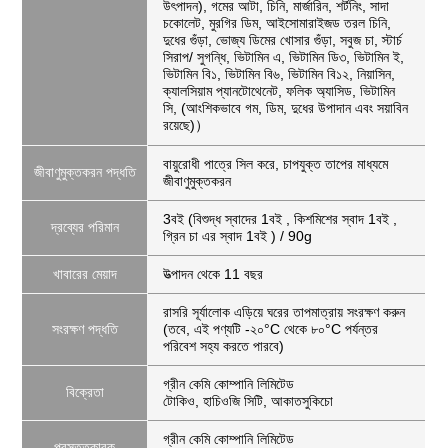
উৎপাদন), গমের আটা, চিনি, মার্জারিন, শর্টনিং, সাদা
চকোলেট, মুরগির ডিম, আইসোমারাইজড তরল চিনি,
দুধের গুঁড়া, ভোজ্য ডিমের খোসার গুঁড়া, সবুজ চা, স্টার্চ
সিরাপ/ সুগন্ধি, ভিটামিন এ, ভিটামিন ডি৩, ভিটামিন ই,
ভিটামিন বি১, ভিটামিন বি৬, ভিটামিন বি১২, নিয়াসিন,
ক্যালসিয়াম প্যানটোথেনেট, ফলিক অ্যাসিড, ভিটামিন
সি, (আংশিকভাবে গম, ডিম, দুধের উপাদান এবং সয়াবিন
রয়েছে)）
বায়ুরোধী পাত্রে সিল করে, চাপযুক্ত তাপের মাধ্যমে
জীবাণুমুক্তকরন পদ্ধতি
জীবাণুমুক্তকরন
3বই (বিশুদ্ধ স্বাদের 1বই , কিশমিশের স্বাদ 1বই ,
দ্রব্যের পরিমান
গ্রিন চা এর স্বাদ 1বই ) / 90g
খাবারের মেয়াদ
উত্পাদন থেকে 11 বছর
রাসরি সূর্যালোক এড়িয়ে ঘরের তাপমাত্রায় সংরক্ষণ করুন
সংরক্ষণ পদ্ধতি
(তবে, এই পণ্যটি -২০°C থেকে ৮০°C পর্যন্তর
পরিবেশ সহ্য করতে পারবে)
গ্রীন কেমি কোম্পানি লিমিটেড
বিক্রেতা
টোকিও, হাচিওজি সিটি, আকাতসুকিচো
গ্রীন কেমি কোম্পানি লিমিটেড
প্রস্তুতকারক