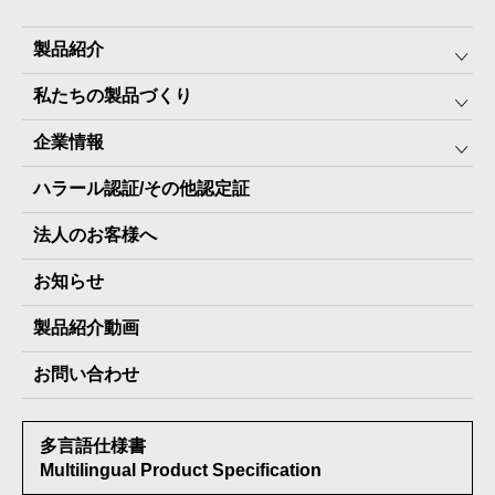
製品紹介
私たちの製品づくり
みんなの保存⾷
企業情報
The Next Dekade10年保存
SDGSへの取り組み
ハラール認証/その他認定証
The Next Dekade7年保存
JARA(ペット⽤防災備蓄⾷)について
社⻑ご挨拶
JARAペットフード7年保存
法人のお客様へ
地産地消パッケージについて
スタッフ紹介
その他製品
お知らせ
会社概要
製品納入実績
製品紹介動画
情報セキュリティ基本方針
お問い合わせ
メディア掲載実績
多言語仕様書
受賞歴
Multilingual Product Specification