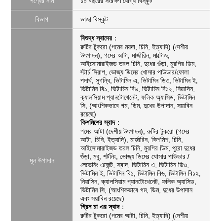
পণ্যের নাম
১০ বছরের সংরক্ষণ যোগ্য বিস্কুট
বিভাগ
ভাজা বিস্কুট
বিশুদ্ধ স্বাদের
：
রুটির টুকরো (গমের ময়দা, চিনি, ইত্যাদি) (দেশীয়
উৎপাদন), গমের আটা, মার্জারিন, মাল্টোজ,
আইসোমারাইজড তরল চিনি, দুধের গুঁড়া, মুরগির ডিম,
স্টার্চ সিরাপ, ভোজ্য ডিমের খোসার পাউডার/ফোলা
পদার্থ, সুগন্ধি, ভিটামিন এ, ভিটামিন ডি৩, ভিটামিন ই,
ভিটামিন বি১, ভিটামিন বি৬, ভিটামিন বি১২, নিয়াসিন,
ক্যালসিয়াম প্যানটোথেনেট, ফলিক অ্যাসিড, ভিটামিন
সি, (আংশিকভাবে গম, ডিম, দুধের উপাদান, সয়াবিন
রয়েছে)
কিশমিশের স্বাদ
：
গমের আটা (দেশীয় উৎপাদন), রুটির টুকরো (গমের
আটা, চিনি, ইত্যাদি), মার্জারিন, কিশমিশ, চিনি,
আইসোমারাইজড তরল চিনি, মুরগির ডিম, পুরো দুধের
গুঁড়া, মধু, শর্টনিং, ভোজ্য ডিমের খোসার পাউডার /
মূল উপাদান
লেভেনিং এজেন্ট, স্বাদ, ভিটামিন এ, ভিটামিন ডি৩,
ভিটামিন ই, ভিটামিন বি১, ভিটামিন বি৬, ভিটামিন বি১২,
নিয়াসিন, ক্যালসিয়াম প্যানটোথেনেট, ফলিক অ্যাসিড,
ভিটামিন সি, (আংশিকভাবে গম, ডিম, দুধের উপাদান
এবং সয়াবিন রয়েছে)
গ্রিন চা এর স্বাদ
：
রুটির টুকরো (গমের আটা, চিনি, ইত্যাদি) (দেশীয়