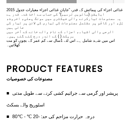
غذائی اجزاء کی پیمائش کے قدر، ”جاپان غذائی اجزاء معیارات جدول 2015
ایڈیشن (ساتویں ترمیم)“ کی حساب سے اخذ شدہ قدر ہے
یہ مصنوعات تیارکرنے والی فیکٹری میں مونگ پھلی، اخروٹ،
تِل، اور کاجُو پر مشتمل مصنوعات کی تیاری کی لائن پر تیار کی
جاتی ہیں
الرجی والی اشیاء، اجزاء کے نام والے خانے کے آخر میں
بریکٹ ( ) کے اندر درج کئے گئے ہیں۔
اس میں شہد شامل ہے اس لئے 1سال سے کم عمر کے بچوں کو مت
کھلائیں۔
PRODUCT FEATURES
مصنوعات کی خصوصیات
پریشر اور گرمی سے جراثیم کشی کرنے سے طویل مدتی
اسٹوریج والے بسکٹ
درجہ حرارت مزاحم کی حد: -20 ℃ - ℃80