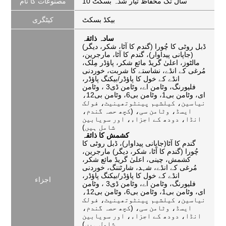
10 سال تک مخفاظ تیار شدہ بسکٹ
مصنوعات کا نام
بیکڈ بسکٹ
کیٹگری
سادہ ذائقہ
ڈبل روٹی کا چُورا (گندم کا آٹا، شکر، دیگر)
(جاپانی پیداوار)، گندم کا آٹا، مارجرین،
مالٹوز، اعلیٰ گریڈ مائع شکر، پاؤڈر مِلک،
مُرغی کے انڈے، نشاستے کا شربت، خوردنی
انڈے کے خول کا پاؤڈر/بیکنگ پاؤڈر،
فلیورنگ، وٹامن اے، وٹامن ڈی3 ، وٹامن
ای، وٹامن بی1، وٹامن بی6، وٹامن بی12،
نیاسین، کیلشیم پینٹوتھینیٹ، فولک
ایسڈ، وٹامن سی، (کچھ حصہ گندم،
انڈا، دودھ کے اجزاء، اور سویابین
شامل ہیں)
کشمش کا ذائقہ
گندم کا آٹا(جاپانی پیداوار)، ڈبل روٹی کا
چُورا (گندم کا آٹا، شکر، دیگر) مارجرین،
کشمش، چینی، اعلیٰ گریڈ مائع شکر،
مُرغی کے انڈے، شہد، شارٹننگ، خوردنی
انڈے کے خول کا پاؤڈر/بیکنگ پاؤڈر،
اجزاء
فلیورنگ، وٹامن اے، وٹامن ڈی3 ، وٹامن
ای، وٹامن بی1، وٹامن بی6، وٹامن بی12،
نیاسین، کیلشیم پینٹوتھینیٹ، فولک
ایسڈ، وٹامن سی، (کچھ حصہ گندم،
انڈا، دودھ کے اجزاء، اور سویابین
شامل ہیں)