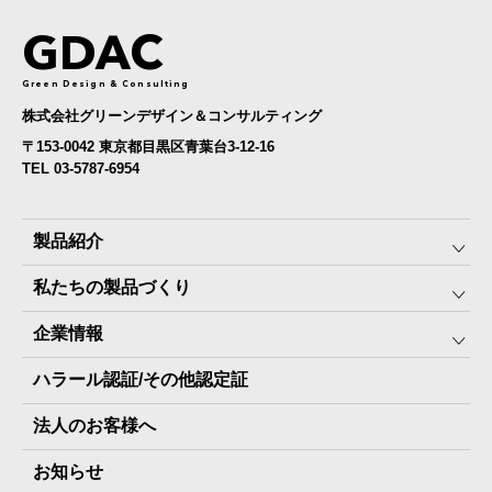
GDAC
Green Design & Consulting
株式会社グリーンデザイン＆コンサルティング
〒153-0042 東京都目黒区青葉台3-12-16
TEL 03-5787-6954
製品紹介
私たちの製品づくり
みんなの保存⾷
企業情報
The Next Dekade10年保存
SDGSへの取り組み
ハラール認証/その他認定証
The Next Dekade7年保存
JARA(ペット⽤防災備蓄⾷)について
社⻑ご挨拶
JARAペットフード7年保存
法人のお客様へ
地産地消パッケージについて
スタッフ紹介
その他製品
お知らせ
会社概要