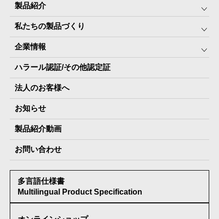
製品紹介
私たちの製品づくり
みんなの保存⾷
企業情報
The Next Dekade10年保存
SDGSへの取り組み
ハラール認証/その他認定証
The Next Dekade7年保存
JARA(ペット⽤防災備蓄⾷)について
社⻑ご挨拶
JARAペットフード7年保存
法人のお客様へ
地産地消パッケージについて
スタッフ紹介
その他製品
お知らせ
会社概要
製品納入実績
製品紹介動画
情報セキュリティ基本方針
お問い合わせ
メディア掲載実績
多言語仕様書
受賞歴
Multilingual Product Specification