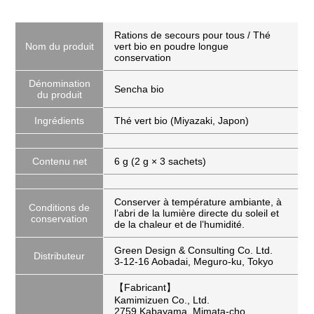
Rations de secours pour tous / Thé
Nom du produit
vert bio en poudre longue
conservation
Dénomination
Sencha bio
du produit
Ingrédients
Thé vert bio (Miyazaki, Japon)
Contenu net
6 g (2 g × 3 sachets)
Conserver à température ambiante, à
Conditions de
l’abri de la lumière directe du soleil et
conservation
de la chaleur et de l’humidité.
Green Design & Consulting Co. Ltd.
Distributeur
3-12-16 Aobadai, Meguro-ku, Tokyo
【Fabricant】
Kamimizuen Co., Ltd.
2759 Kabayama, Mimata-cho,