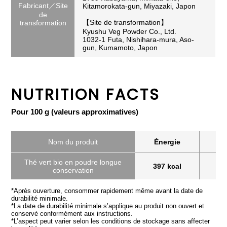
Fabricant／Site
Kitamorokata-gun, Miyazaki, Japon
de
【Site de transformation】
transformation
Kyushu Veg Powder Co., Ltd.
1032-1 Futa, Nishihara-mura, Aso-
gun, Kumamoto, Japon
NUTRITION FACTS
Pour 100 g (valeurs approximatives)
Nom du produit
Énergie
Pro
Thé vert bio en poudre longue
397 kcal
3
conservation
*Après ouverture, consommer rapidement même avant la date de
durabilité minimale.
*La date de durabilité minimale s’applique au produit non ouvert et
conservé conformément aux instructions.
*L’aspect peut varier selon les conditions de stockage sans affecter