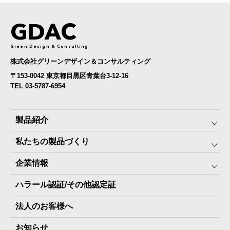
GDAC
Green Design & Consulting
株式会社グリーンデザイン＆コンサルティング
〒153-0042 東京都目黒区青葉台3-12-16
TEL 03-5787-6954
製品紹介
私たちの製品づくり
みんなの保存⾷
企業情報
The Next Dekade10年保存
SDGSへの取り組み
ハラール認証/その他認定証
The Next Dekade7年保存
JARA(ペット⽤防災備蓄⾷)について
社⻑ご挨拶
JARAペットフード7年保存
法人のお客様へ
地産地消パッケージについて
スタッフ紹介
その他製品
お知らせ
会社概要