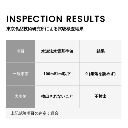
INSPECTION RESULTS
東京食品技術研究所による試験検査結果
項目
水道法水質基準値
結果
一般細菌
100ml/1ml以下
0 (集落を認めず)
大腸菌
検出されないこと
不検出
上記試験項目の判定：適合