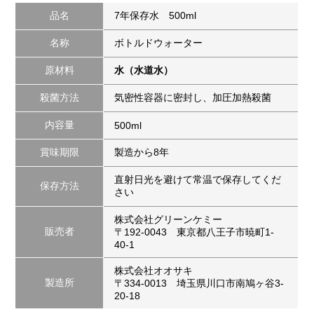
品名
7年保存水 500ml
名称
ボトルドウォーター
原材料
水（水道水）
殺菌方法
気密性容器に密封し、加圧加熱殺菌
内容量
500ml
賞味期限
製造から8年
直射日光を避けて常温で保存してくだ
保存方法
さい
株式会社グリーンケミー
販売者
〒192-0043 東京都八王子市暁町1-
40-1
株式会社オオサキ
製造所
〒334-0013 埼玉県川口市南鳩ヶ谷3-
20-18