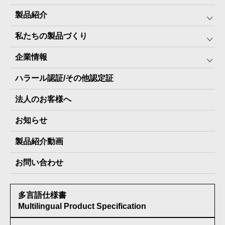
製品紹介
私たちの製品づくり
みんなの保存⾷
企業情報
The Next Dekade10年保存
SDGSへの取り組み
ハラール認証/その他認定証
The Next Dekade7年保存
JARA(ペット⽤防災備蓄⾷)について
社⻑ご挨拶
JARAペットフード7年保存
法人のお客様へ
地産地消パッケージについて
スタッフ紹介
その他製品
お知らせ
会社概要
製品納入実績
製品紹介動画
情報セキュリティ基本方針
お問い合わせ
メディア掲載実績
多言語仕様書
受賞歴
Multilingual Product Specification