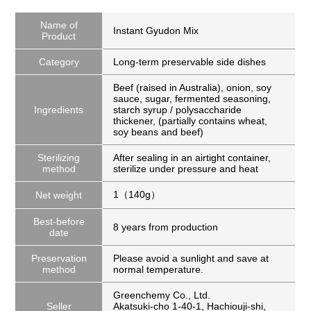
Name of
Instant Gyudon Mix
Product
Category
Long-term preservable side dishes
Beef (raised in Australia), onion, soy
sauce, sugar, fermented seasoning,
Ingredients
starch syrup / polysaccharide
thickener, (partially contains wheat,
soy beans and beef)
Sterilizing
After sealing in an airtight container,
method
sterilize under pressure and heat
1（140g）
Net weight
Best-before
8 years from production
date
Preservation
Please avoid a sunlight and save at
method
normal temperature.
Greenchemy Co., Ltd.
Seller
Akatsuki-cho 1-40-1, Hachiouji-shi,