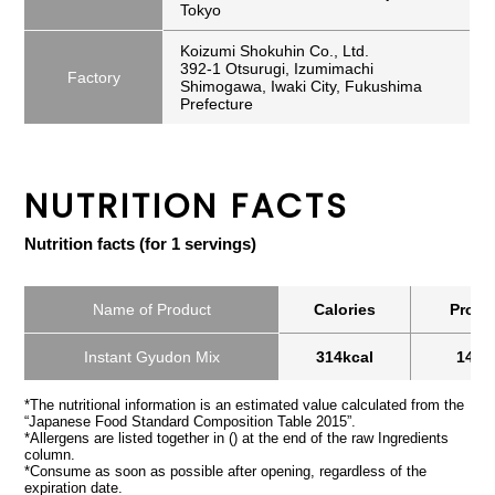
Tokyo
Koizumi Shokuhin Co., Ltd.
392-1 Otsurugi, Izumimachi
Factory
Shimogawa, Iwaki City, Fukushima
Prefecture
NUTRITION FACTS
Nutrition facts (for 1 servings)
Name of Product
Calories
Prote
Instant Gyudon Mix
314kcal
14.2
*The nutritional information is an estimated value calculated from the
“Japanese Food Standard Composition Table 2015”.
*Allergens are listed together in () at the end of the raw Ingredients
column.
*Consume as soon as possible after opening, regardless of the
expiration date.