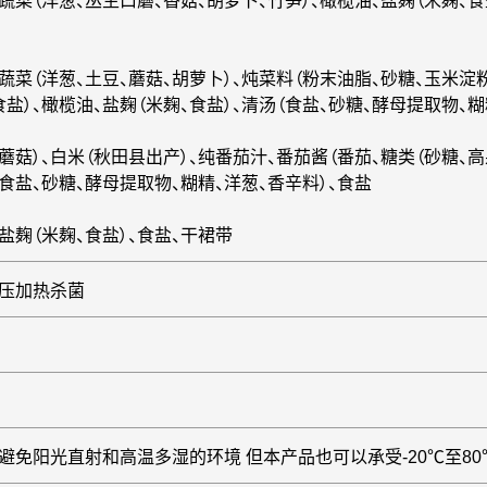
蔬菜（洋葱、丛生口蘑、香菇、胡萝卜、竹笋）、橄榄油、盐麹（米麹、食
、蔬菜（洋葱、土豆、蘑菇、胡萝卜）、炖菜料（粉末油脂、砂糖、玉米淀
食盐）、橄榄油、盐麹（米麹、食盐）、清汤（食盐、砂糖、酵母提取物、糊
蘑菇）、白米（秋田县出产）、纯番茄汁、番茄酱（番茄、糖类（砂糖、高
食盐、砂糖、酵母提取物、糊精、洋葱、香辛料）、食盐
盐麹（米麹、食盐）、食盐、干裙带
加压加热杀菌
避免阳光直射和高温多湿的环境 但本产品也可以承受-20℃至80