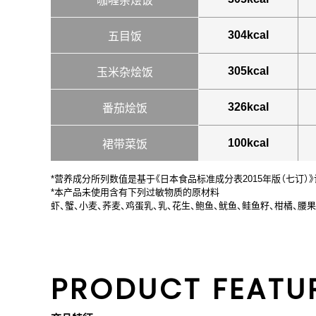
咖喱杂烩饭
304kcal
五目饭
305kcal
玉米杂烩饭
326kcal
番茄烩饭
100kcal
裙带菜饭
*营养成分所列数值是基于《日本食品标准成分表2015年版（七订）
*本产品未使用含有下列过敏物质的原材料
虾、蟹、小麦、荞麦、鸡蛋乳、乳、花生、鲍鱼、鱿鱼、鲑鱼籽、柑橘、腰果
PRODUCT FEATU