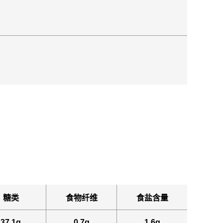
糖类
食物纤维
食盐含量
37.1g
0.7g
1.6g