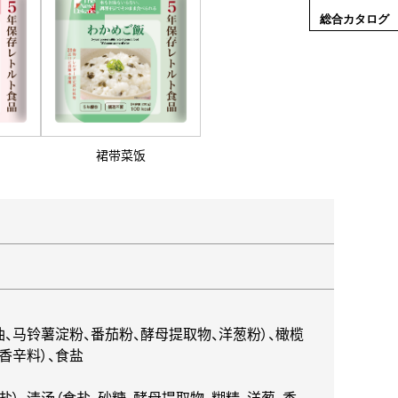
総合カタログ
裙带菜饭
油、马铃薯淀粉、番茄粉、酵母提取物、洋葱粉）、橄榄
、香辛料）、食盐