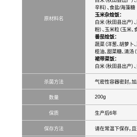
白米（秋田县出产）、
辛料）、食盐
/海藻糖
玉米杂烩饭
：
原材料名
白米（秋田县出产）
粉）、玉米粒（玉米、
番茄烩饭
：
蔬菜（洋葱、胡萝卜、
榄油、甜菜糖、清汤（
裙带菜饭
：
白米（秋田县出产）、
杀菌方法
气密性容器密封，
200g
数量
保质
生产后6年
保存方法
请在常温下保存，且