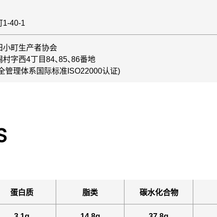
-40-1
田小町生产者协会
字西4丁目84、85、86番地
管理体系国际标准ISO22000认证)
S
蛋白质
脂类
碳水化合物
3.1g
14.8g
37.8g