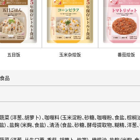
五目饭
玉米杂烩饭
番茄烩饭
装食品
、蔬菜（洋葱、胡萝卜）、咖喱料（玉米淀粉、砂糖、咖喱粉、食盐、棕榈
盐）、盐麹（米麹、食盐）、清汤（食盐、砂糖、酵母提取物、糊精、洋葱