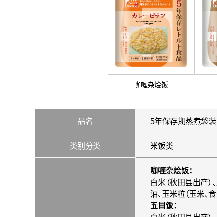
咖喱杂烩饭
品名
5年保存期蒸煮袋
类别分类
米饭类
咖喱杂烩饭
：
白米（秋田县出产）
油、玉米粒（玉米、食
五目饭
：