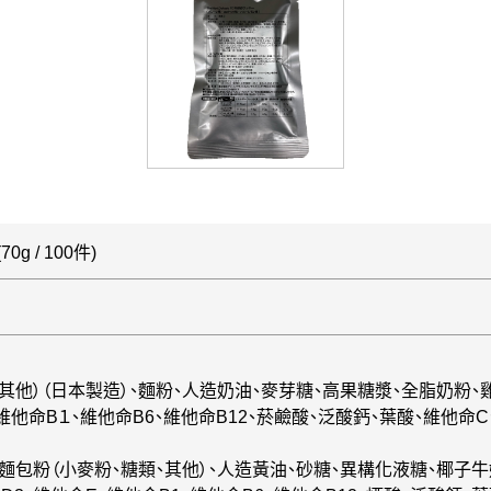
g / 100件)
、其他）（日本製造）、麵粉、人造奶油、麥芽糖、高果糖漿、全脂奶粉、
、維他命B１、維他命B6、維他命B12、菸鹼酸、泛酸鈣、葉酸、維他命
、麵包粉（小麥粉、糖類、其他）、人造黃油、砂糖、異構化液糖、椰子牛