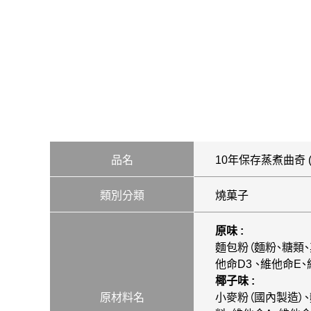
品名
10年保存蒸煮曲奇 (70
類別分類
燒菓子
原味 :
麵包粉（麵粉、糖類
他命D3 、維他命E
椰子味 :
原材料名
小麥粉（國內製造）