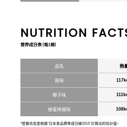
NUTRITION FACT
营养成分表（每1條）
品名
熱
117k
原味
111k
椰子味
108k
蜂蜜檸檬味
*營養信息是根據“日本食品標準成分錶2015”計算出的估計值。