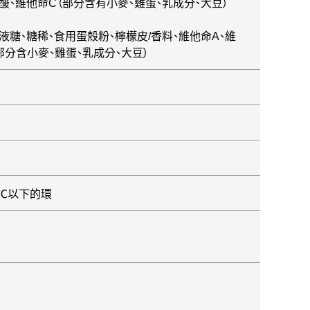
葉酸、維他命C（部分含有小麥、雞蛋、乳成分、大豆）
化液糖、糖稀、食用蛋殼粉、檸檬皮/香料、維他命A、維
（部分含小麥、雞蛋、乳成分、大豆）
0℃以下的環