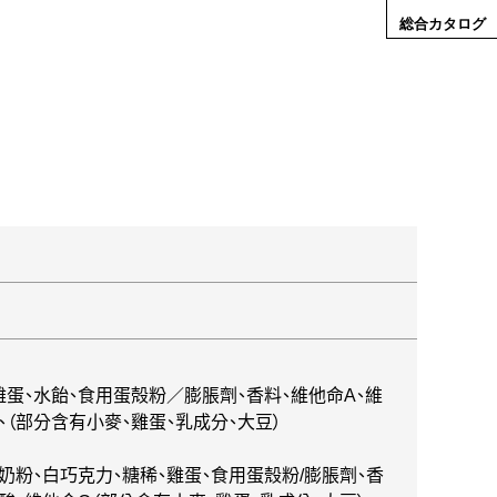
総合カタログ
雞蛋、水飴、食用蛋殻粉／膨脹劑、香料、維他命A、維
C、（部分含有小麥、雞蛋、乳成分、大豆）
奶粉、白巧克力、糖稀、雞蛋、食用蛋殼粉/膨脹劑、香