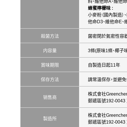
料、維他命A、維他命
蜂蜜檸檬味 :
小麥粉（國內製造）、
他命D3、維他命E、
殺菌方法
菌密閉於氣密性容
内容量
3條(原味1條、椰子味
賞味期限
自製造日起11年
保存方法
請常溫保存，並避免
株式會社Greenche
销售商
郵遞區號192-004
株式會社Greenche
製造所
郵遞區號192-004