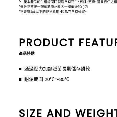
*生產本產品的生產線同時製造含有花生、核桃、芝麻、腰果杏仁之產
*過敏物質統一記載於原材料名一欄最後的( )内
*不要讓1歲以下的嬰兒食用，因為它含有蜂蜜。
PRODUCT FEATU
產品特點
通過壓力加熱滅菌長期儲存餅乾
耐溫範圍-20℃〜80℃
SIZE AND WEIGH