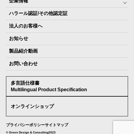
企業情報
The Next Dekade10年保存
SDGSへの取り組み
ハラール認証/その他認定証
The Next Dekade7年保存
JARA(ペット⽤防災備蓄⾷)について
社⻑ご挨拶
JARAペットフード7年保存
法人のお客様へ
地産地消パッケージについて
スタッフ紹介
その他製品
お知らせ
会社概要
製品納入実績
製品紹介動画
情報セキュリティ基本方針
お問い合わせ
メディア掲載実績
多言語仕様書
受賞歴
Multilingual Product Specification
オンラインショップ
プライバシーポリシー
サイトマップ
©︎ Green Design & Consulting2023