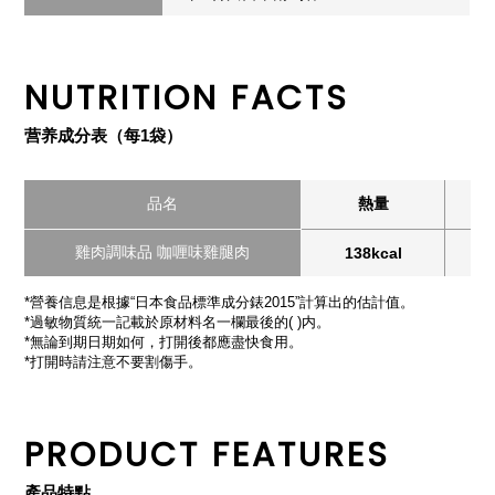
NUTRITION FACTS
营养成分表（每1袋）
品名
熱量
雞肉調味品 咖喱味雞腿肉
138kcal
*營養信息是根據“日本食品標準成分錶2015”計算出的估計值。
*過敏物質統一記載於原材料名一欄最後的( )内。
*無論到期日期如何，打開後都應盡快食用。
*打開時請注意不要割傷手。
PRODUCT FEATURES
產品特點