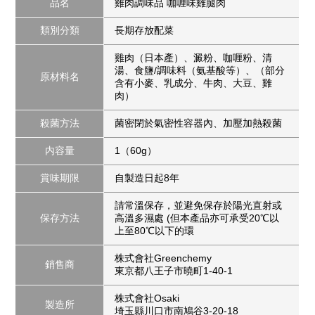
品名
雞肉調味品 咖喱味雞腿肉
類別分類
長期存放配菜
雞肉（日本產）、澱粉、咖喱粉、清
湯、食鹽/調味料（氨基酸等）、（部分
原材料名
含有小麥、乳成分、牛肉、大豆、雞
肉）
殺菌方法
菌密閉於氣密性容器內、加壓加熱殺菌
内容量
1（60g）
賞味期限
自製造日起8年
請常溫保存，並避免保存於陽光直射或
保存方法
高溫多濕處 (但本產品亦可承受20℃以
上至80℃以下的環
株式會社Greenchemy
銷售商
東京都八王子市曉町1-40-1
株式會社Osaki
製造所
埼玉縣川口市南鳩谷3-20-18