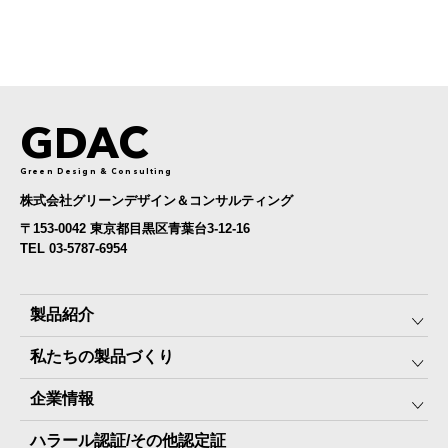
GDAC
Green Design & Consulting
株式会社グリーンデザイン＆コンサルティング
〒153-0042 東京都目黒区青葉台3-12-16
TEL 03-5787-6954
製品紹介
私たちの製品づくり
みんなの保存⾷
企業情報
The Next Dekade10年保存
SDGSへの取り組み
ハラール認証/その他認定証
The Next Dekade7年保存
JARA(ペット⽤防災備蓄⾷)について