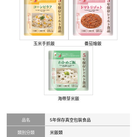
玉米手抓飯
番茄燴飯
海帶芽米飯
品名
5年保存真空包裝食品
類別分類
米飯類