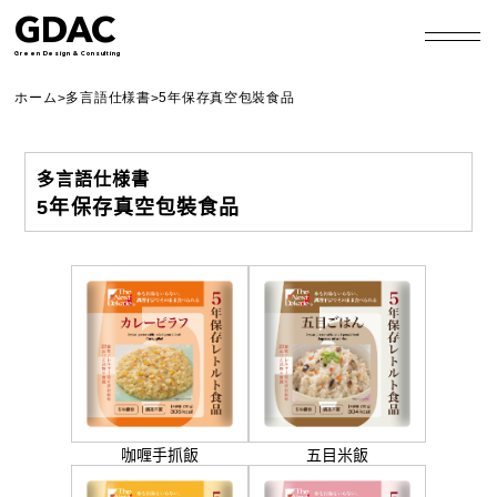
GDAC
Green Design & Consulting
ホーム
多言語仕様書
5年保存真空包裝食品
>
>
多言語仕様書
5年保存真空包裝食品
咖喱手抓飯
五目米飯