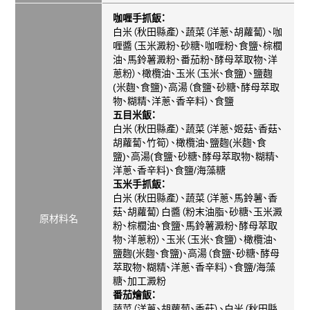
咖喱手抓飯
：
白米（秋田縣產）、蔬菜（洋蔥、胡蘿蔔）、咖
喱醬（玉米澱粉、砂糖、咖喱粉、食鹽、棕櫚
油、馬鈴薯澱粉、番茄粉、酵母萃取物、洋
蔥粉）、橄欖油、玉米（玉米、食鹽）、鹽麴
(
米麴、食鹽
)
、高湯（食鹽、砂糖、酵母萃取
物、糊精、洋蔥、香辛料）、食鹽
五目米飯
：
白米（秋田縣產）、蔬菜（洋蔥、姬菇、香菇、
胡蘿蔔、竹筍）、橄欖油、鹽麴
(
米麴、食
鹽
)
、高湯
(
食鹽、砂糖、酵母萃取物、糊精、
洋蔥、香辛料
)
、食鹽
/海藻糖
玉米手抓飯
：
白米（秋田縣產）、蔬菜（洋蔥、馬鈴薯、香
菇、胡蘿蔔）白醬（粉末油脂、砂糖、玉米澱
原材料名
粉、棕櫚油、食鹽、馬鈴薯澱粉、酵母萃取
物、洋蔥粉）、玉米（玉米、食鹽）、橄欖油、
鹽麴
(
米麴、食鹽
)
、高湯（食鹽、砂糖、酵母
萃取物、糊精、洋蔥、香辛料）、食鹽
/
海藻
糖、
加工澱粉
番茄燴飯
：
蔬菜（
洋蔥、胡蘿蔔、香菇
）、
白米（秋田縣