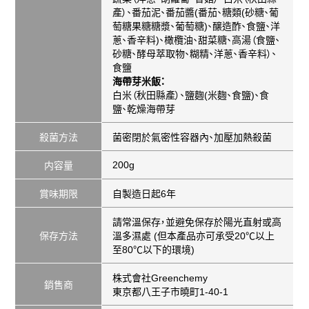
產）、
番茄泥
、番茄醬
(
番茄、糖類
(
砂糖、葡
萄糖果糖糖漿、葡萄糖
)
、醸造酢、食鹽、洋
蔥、香辛料
)
、橄欖油、甜菜糖、高湯（食鹽、
砂糖、酵母萃取物、糊精、洋蔥、香辛料）、
食鹽
海帶芽米飯
：
白米（秋田縣產）、鹽麴
(
米麴、食鹽
)
、食
鹽、乾燥海帶芽
殺菌方法
菌密閉於氣密性容器內、加壓加熱殺菌
200g
内容量
賞味期限
自製造日起6年
請常溫保存，並避免保存於陽光直射或高
保存方法
溫多濕處 (但本產品亦可承受20℃以上
至80℃以下的環境)
株式會社Greenchemy
銷售商
東京都八王子市曉町1-40-1