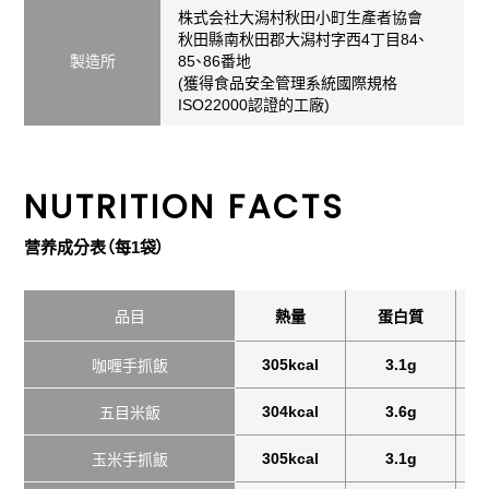
株式会社大潟村秋田小町生產者協會
秋田縣南秋田郡大潟村字西4丁目84、
製造所
85、86番地
(獲得食品安全管理系統國際規格
ISO22000認證的工廠)
NUTRITION FACTS
营养成分表（每1袋）
品目
熱量
蛋白質
305kcal
3.1g
咖喱手抓飯
304kcal
3.6g
五目米飯
305kcal
3.1g
玉米手抓飯