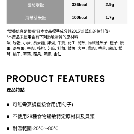
326kcal
2.9g
番茄燴飯
100kcal
1.7g
海帶芽米飯
*營養信息是根據“日本食品標準成分錶2015”計算出的估計值。
*本產品未使用含有下列過敏物質的原材料
蝦, 螃蟹, 小麥, 蕎麥麵, 雞蛋, 牛奶, 花生, 鮑魚, 烏賊鮭魚子, 橙子, 腰
果, 奇異果, 牛肉, 核桃, 芝麻, 鮭魚, 鯖魚, 大豆, 鶏肉, 香蕉, 豬肉, 松
茸, 桃子, 薯蕷, 蘋果, 明膠, 杏仁
PRODUCT FEATURES
產品特點
可無需烹調直接食用(用勺子)
不使用28種食物過敏特定原材料及貝類
耐溫範圍-20℃〜80℃