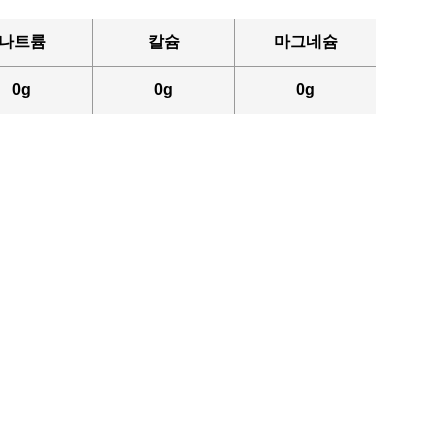
나트륨
칼슘
마그네슘
0g
0g
0g