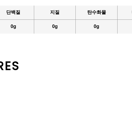
단백질
지질
탄수화물
0g
0g
0g
RES