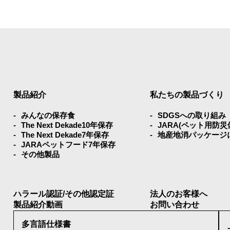
製品紹介
私たちの製品づくり
みんなの保存⾷
SDGSへの取り組み
The Next Dekade10年保存
JARA(ペット⽤防
The Next Dekade7年保存
地産地消パッケージ
JARAペットフード7年保存
その他製品
ハラール認証/その他認定証
法人のお客様へ
製品紹介動画
お問い合わせ
多言語仕様書