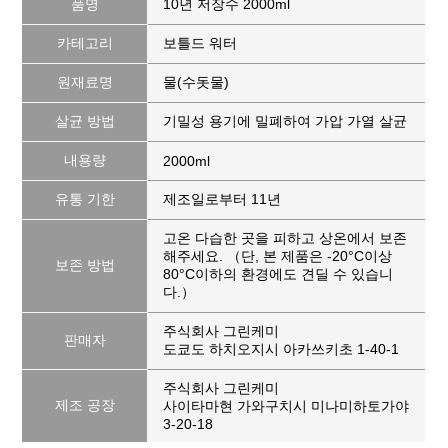
품명
10년 저장수 2000ml
카테고리
보틀드 워터
원재료명
물
(
수돗물
)
살균 방법
기밀성 용기에 밀폐하여 가압 가열 살균
내용량
2000ml
유통 기한
제조일로부터 11년
고온 다습한 곳을 피하고 상온에서 보존
해주세요. （단, 본 제품은 -20°C이상
보존 방법
80°C이하의 환경에도 견딜 수 있습니
다.）
주식회사 그린케미
판매자
도쿄도 하치오지시 아카쓰키초 1-40-1
주식회사 그린케미
제조 공장
사이타마현 가와구치시 미나미하토가야
3-20-18