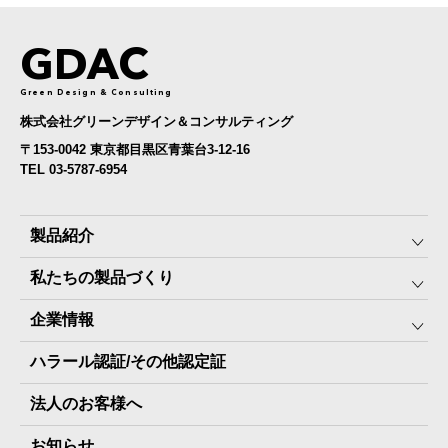
GDAC
Green Design & Consulting
株式会社グリーンデザイン＆コンサルティング
〒153-0042 東京都目黒区青葉台3-12-16
TEL 03-5787-6954
製品紹介
私たちの製品づくり
みんなの保存⾷
企業情報
The Next Dekade10年保存
SDGSへの取り組み
ハラール認証/その他認定証
The Next Dekade7年保存
JARA(ペット⽤防災備蓄⾷)について
社⻑ご挨拶
JARAペットフード7年保存
法人のお客様へ
地産地消パッケージについて
スタッフ紹介
その他製品
お知らせ
会社概要