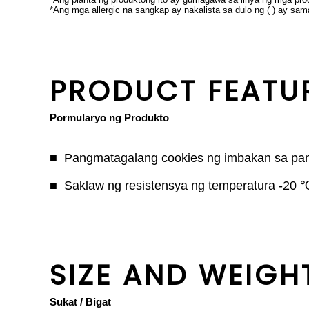
*Ang mga allergic na sangkap ay nakalista sa dulo ng ( ) ay sam
PRODUCT FEATU
Pormularyo ng Produkto
Pangmatagalang cookies ng imbakan sa pamam
Saklaw ng resistensya ng temperatura -20
SIZE AND WEIGH
Sukat / Bigat