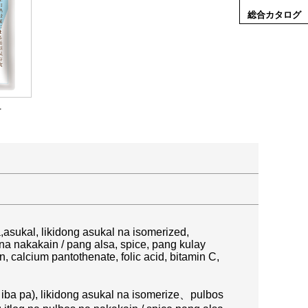
総合カタログ
r
a,asukal, likidong asukal na isomerized,
 na nakakain / pang alsa, spice, pang kulay
n, calcium pantothenate, folic acid, bitamin C,
t iba pa), likidong asukal na isomerize、pulbos