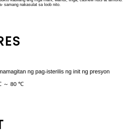
a- samang nakasulat sa loob nito.
RES
agitan ng pag-isterilis ng init ng presyon
 ℃ ～ 80 ℃
T