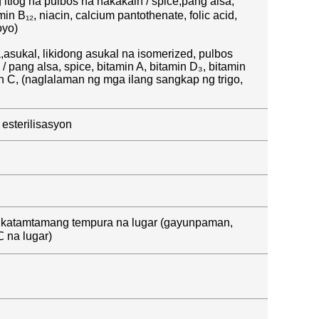
tlog na pulbos na nakakain / spice,pang alsa,
in B₁₂, niacin, calcium pantothenate, folic acid,
oyo)
a,asukal, likidong asukal na isomerized, pulbos
 / pang alsa, spice, bitamin A, bitamin D₃, bitamin
min C, (naglalaman ng mga ilang sangkap ng trigo,
esterilisasyon
y sa katamtamang tempura na lugar (gayunpaman,
 na lugar)