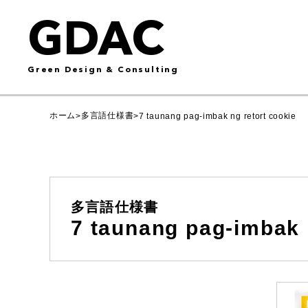
GDAC
Green Design & Consulting
ホーム
多言語仕様書
>
>
7 taunang pag-imbak ng retort cookie
多言語仕様書
7 taunang pag-imbak 