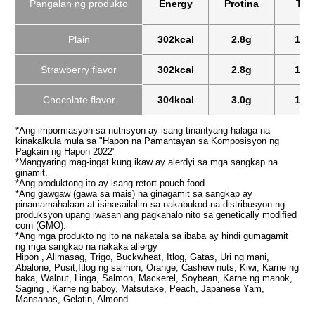
Pangalan ng produkto
Energy
Protina
Tab
Plain
302kcal
2.8g
14.
Strawberry flavor
302kcal
2.8g
14.
Chocolate flavor
304kcal
3.0g
15.
*Ang impormasyon sa nutrisyon ay isang tinantyang halaga na
kinakalkula mula sa "Hapon na Pamantayan sa Komposisyon ng
Pagkain ng Hapon 2022"
*Mangyaring mag-ingat kung ikaw ay alerdyi sa mga sangkap na
ginamit.
*Ang produktong ito ay isang retort pouch food.
*Ang gawgaw (gawa sa mais) na ginagamit sa sangkap ay
pinamamahalaan at isinasailalim sa nakabukod na distribusyon ng
produksyon upang iwasan ang pagkahalo nito sa genetically modified
corn (GMO).
*Ang mga produkto ng ito na nakatala sa ibaba ay hindi gumagamit
ng mga sangkap na nakaka allergy
Hipon , Alimasag, Trigo, Buckwheat, Itlog, Gatas, Uri ng mani,
Abalone, Pusit,Itlog ng salmon, Orange, Cashew nuts, Kiwi, Karne ng
baka, Walnut, Linga, Salmon, Mackerel, Soybean, Karne ng manok,
Saging , Karne ng baboy, Matsutake, Peach, Japanese Yam,
Mansanas, Gelatin, Almond