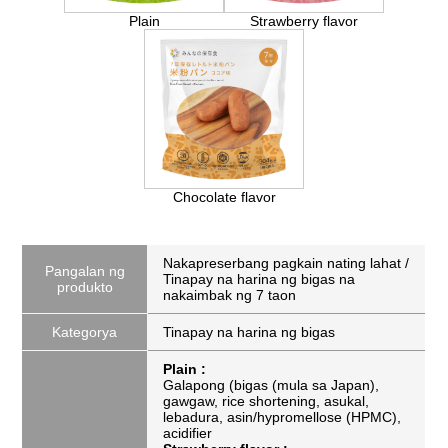
Plain
Strawberry flavor
Chocolate flavor
Nakapreserbang pagkain nating lahat /
Pangalan ng
Tinapay na harina ng bigas na
produkto
nakaimbak ng 7 taon
Kategorya
Tinapay na harina ng bigas
Plain :
Galapong (bigas (mula sa Japan),
gawgaw, rice shortening, asukal,
lebadura, asin/hypromellose (HPMC),
acidifier