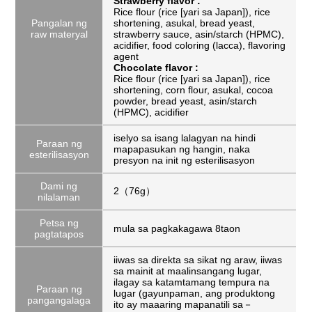
Strawberry flavor :
Rice flour (rice [yari sa Japan]), rice
Pangalan ng
shortening, asukal, bread yeast,
raw materyal
strawberry sauce, asin/starch (HPMC),
acidifier, food coloring (lacca), flavoring
agent
Chocolate flavor :
Rice flour (rice [yari sa Japan]), rice
shortening, corn flour, asukal, cocoa
powder, bread yeast, asin/starch
(HPMC), acidifier
iselyo sa isang lalagyan na hindi
Paraan ng
mapapasukan ng hangin, naka
esterilisasyon
presyon na init ng esterilisasyon
Dami ng
2（76g）
nilalaman
Petsa ng
mula sa pagkakagawa 8taon
pagtatapos
iiwas sa direkta sa sikat ng araw, iiwas
sa mainit at maalinsangang lugar,
ilagay sa katamtamang tempura na
Paraan ng
lugar (gayunpaman, ang produktong
pangangalaga
ito ay maaaring mapanatili sa－