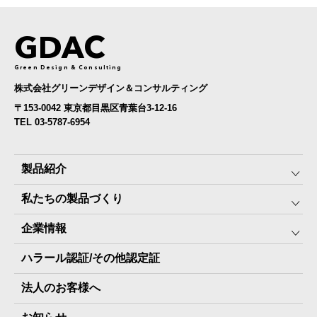
GDAC
Green Design & Consulting
株式会社グリーンデザイン＆コンサルティング
〒153-0042 東京都目黒区青葉台3-12-16
TEL 03-5787-6954
製品紹介
私たちの製品づくり
みんなの保存⾷
企業情報
The Next Dekade10年保存
SDGSへの取り組み
ハラール認証/その他認定証
The Next Dekade7年保存
JARA(ペット⽤防災備蓄⾷)について
社⻑ご挨拶
JARAペットフード7年保存
法人のお客様へ
地産地消パッケージについて
スタッフ紹介
その他製品