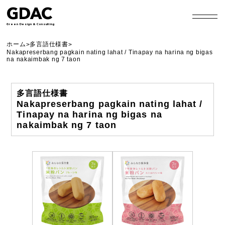
GDAC
Green Design & Consulting
ホーム
多言語仕様書
>
>
Nakapreserbang pagkain nating lahat / Tinapay na harina ng bigas
na nakaimbak ng 7 taon
多言語仕様書
Nakapreserbang pagkain nating lahat /
Tinapay na harina ng bigas na
nakaimbak ng 7 taon