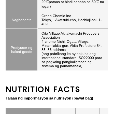
20℃pataas at hindi bababa sa 80℃ na
lugar)
Green Chemie Inc.
Nagbebenta
Tokyo, Akatsuki-cho, Hachioji-shi, 1-
40-1
Oita Village Akitakomachi Producers
Association
4-chome Nishi, Ogata Village,
Minamiakita-gun, Akita Prefecture 84,
Prodyuser ng
85, 86 address
baked goods
(ang pabrikang ito ay nakuha ang
international standard ISO22000 para
sa pagkaing pangkaligtasan ng
sistema ng pamamahala)
NUTRITION FACTS
Talaan ng impormasyon sa nutrisyon (bawat bag)