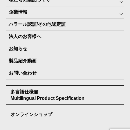
みんなの保存⾷
企業情報
The Next Dekade10年保存
SDGSへの取り組み
ハラール認証/その他認定証
The Next Dekade7年保存
JARA(ペット⽤防災備蓄⾷)について
社⻑ご挨拶
JARAペットフード7年保存
法人のお客様へ
地産地消パッケージについて
スタッフ紹介
その他製品
お知らせ
会社概要
製品納入実績
製品紹介動画
情報セキュリティ基本方針
お問い合わせ
メディア掲載実績
多言語仕様書
受賞歴
Multilingual Product Specification
オンラインショップ