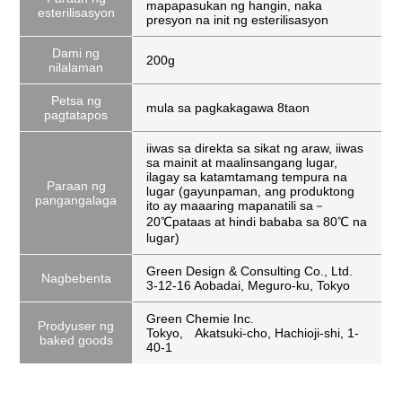
mapapasukan ng hangin, naka
esterilisasyon
presyon na init ng esterilisasyon
Dami ng
200g
nilalaman
Petsa ng
mula sa pagkakagawa 8taon
pagtatapos
iiwas sa direkta sa sikat ng araw, iiwas
sa mainit at maalinsangang lugar,
ilagay sa katamtamang tempura na
Paraan ng
lugar (gayunpaman, ang produktong
pangangalaga
ito ay maaaring mapanatili sa－
20℃pataas at hindi bababa sa 80℃ na
lugar)
Green Design & Consulting Co., Ltd.
Nagbebenta
3-12-16 Aobadai, Meguro-ku, Tokyo
Green Chemie Inc.
Prodyuser ng
Tokyo, Akatsuki-cho, Hachioji-shi, 1-
baked goods
40-1