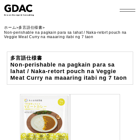
GDAC
Green Design & Consulting
ホーム
多言語仕様書
>
>
Non-perishable na pagkain para sa lahat / Naka-retort pouch na
Veggie Meat Curry na maaaring itabi ng 7 taon
多言語仕様書
Non-perishable na pagkain para sa
lahat / Naka-retort pouch na Veggie
Meat Curry na maaaring itabi ng 7 taon