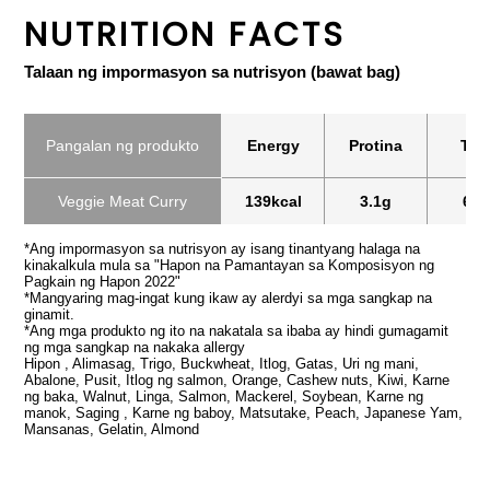
NUTRITION FACTS
Talaan ng impormasyon sa nutrisyon (bawat bag)
Pangalan ng produkto
Energy
Protina
Tab
Veggie Meat Curry
139kcal
3.1g
6.7
*Ang impormasyon sa nutrisyon ay isang tinantyang halaga na
kinakalkula mula sa "Hapon na Pamantayan sa Komposisyon ng
Pagkain ng Hapon 2022"
*Mangyaring mag-ingat kung ikaw ay alerdyi sa mga sangkap na
ginamit.
*Ang mga produkto ng ito na nakatala sa ibaba ay hindi gumagamit
ng mga sangkap na nakaka allergy
Hipon , Alimasag, Trigo, Buckwheat, Itlog, Gatas, Uri ng mani,
Abalone, Pusit, Itlog ng salmon, Orange, Cashew nuts, Kiwi, Karne
ng baka, Walnut, Linga, Salmon, Mackerel, Soybean, Karne ng
manok, Saging , Karne ng baboy, Matsutake, Peach, Japanese Yam,
Mansanas, Gelatin, Almond