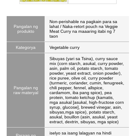
Non-perishable na pagkain para sa
Pangalan ng
lahat / Naka-retort pouch na Veggie
produkto
Meat Curry na maaaring itabi ng 7
taon
Kategorya
Vegetable curry
Sibuyas (yari sa Tsina), curry sauce
mix (corn starch, asukal, curry powder,
asin, palm oil, potato starch, tomato
powder, yeast extract, onion powder),
rice puree, olive oil, curry powder
(turmeric, coriander, cumin, fenugreek,
Pangalan ng
chili pepper, fennel, allspice,
raw materyal
cardamom, iba pang spice), pea
protein, tomato ketchup (kamatis,
mga asukal [asukal, high-fructose corn
syrup, glucose], brewed vinegar, asin,
sibuyas,mga spice), potato starch,
asukal, bouillon (asin, asukal, yeast
extract, dextrin, sibuyas, mga spice)
iselyo sa isang lalagyan na hindi
Paraan ng