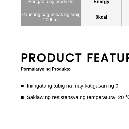
Pangalan ng produkto
Energy
7taunang pag-imbak ng ​tubig
0kcal
2000ml
PRODUCT FEATU
Pormularyo ng Produkto
Iniingatang tubig na may katigasan ng 0
Saklaw ng resistensya ng temperatura -20