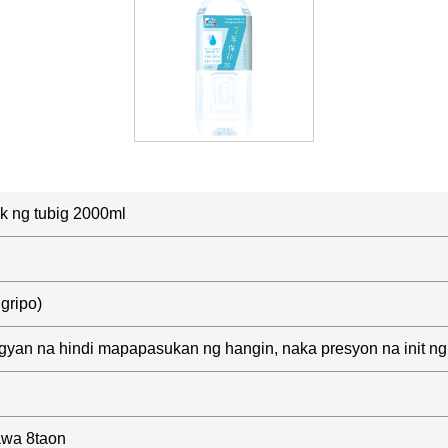
k ng tubig 2000ml
 gripo)
agyan na hindi mapapasukan ng hangin, naka presyon na init ng 
awa 8taon