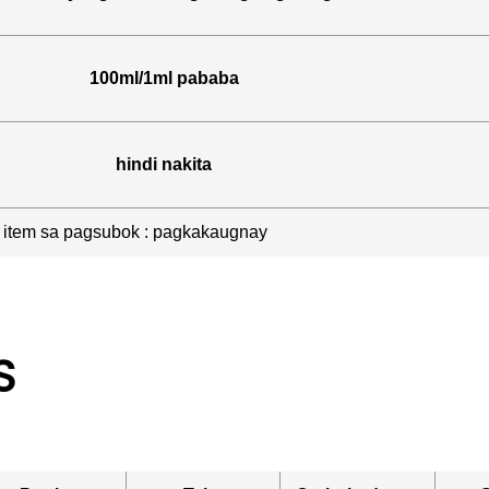
100ml/1ml pababa
hindi nakita
a item sa pagsubok : pagkakaugnay
S