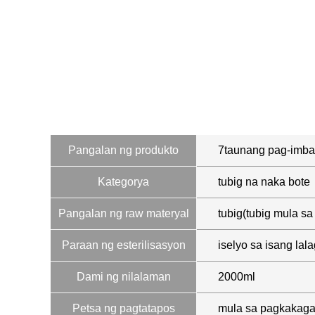
Pangalan ng produkto
7taunang pag-imba
Kategorya
tubig na naka bote
Pangalan ng raw materyal
tubig(tubig mula sa
Paraan ng esterilisasyon
iselyo sa isang lal
Dami ng nilalaman
2000ml
Petsa ng pagtatapos
mula sa pagkakag