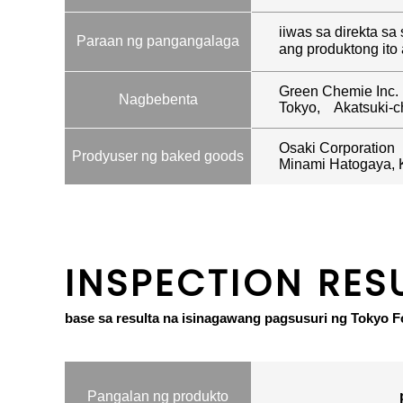
iiwas sa direkta sa
Paraan ng pangangalaga
ang produktong ito
Green Chemie Inc.
Nagbebenta
Tokyo, Akatsuki-ch
Osaki Corporation
Prodyuser ng baked goods
Minami Hatogaya, K
INSPECTION RES
base sa resulta na isinagawang pagsusuri ng Tokyo F
Pangalan ng produkto