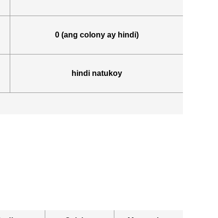
0 (ang colony ay hindi)
hindi natukoy