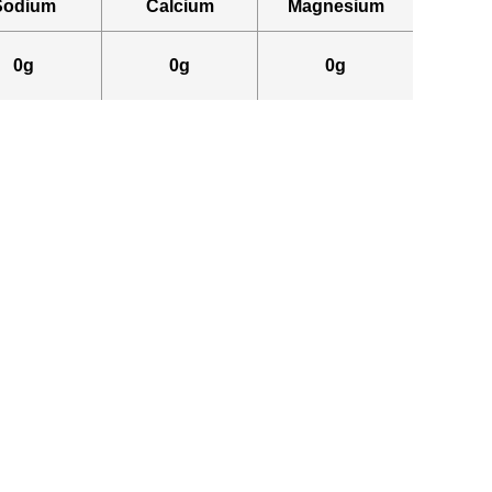
Sodium
Calcium
Magnesium
0g
0g
0g