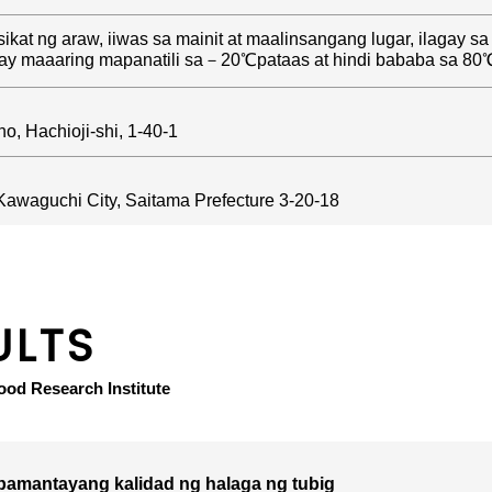
 sikat ng araw, iiwas sa mainit at maalinsangang lugar, ilaga
 ay maaaring mapanatili sa－20℃pataas at hindi bababa sa 80℃
o, Hachioji-shi, 1-40-1
awaguchi City, Saitama Prefecture 3-20-18
ULTS
ood Research Institute
pamantayang kalidad ng halaga ng tubig