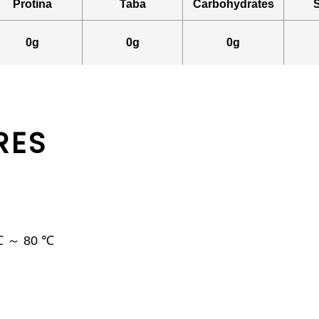
Protina
Taba
Carbohydrates
0g
0g
0g
RES
 ℃ ～ 80 ℃