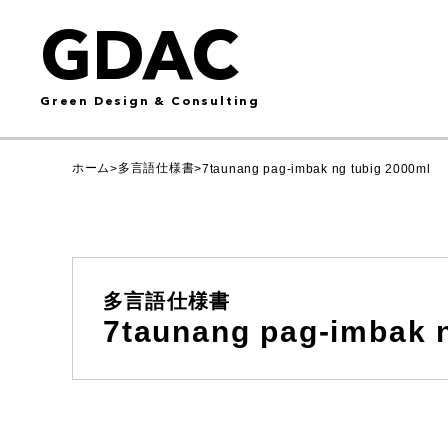
GDAC
Green Design & Consulting
ホーム
多言語仕様書
>
>
7taunang pag-imbak ng tubig 2000ml
多言語仕様書
7taunang pag-imbak 