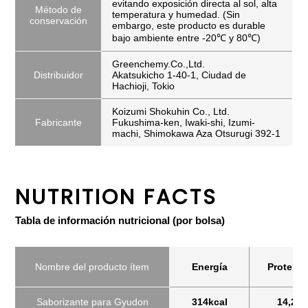
evitando exposición directa al sol, alta
Método de
temperatura y humedad. (Sin
conservación
embargo, este producto es durable
bajo ambiente entre -20℃ y 80℃)
Greenchemy.Co.,Ltd.
Distribuidor
Akatsukicho 1-40-1, Ciudad de
Hachioji, Tokio
Koizumi Shokuhin Co., Ltd.
Fabricante
Fukushima-ken, Iwaki-shi, Izumi-
machi, Shimokawa Aza Otsurugi 392-1
NUTRITION FACTS
Tabla de información nutricional (por bolsa)
Nombre del producto ítem
Energía
Proteína
Saborizante para Gyudon
314kcal
14,2g