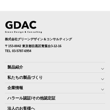
GDAC
Green Design & Consulting
株式会社グリーンデザイン＆コンサルティング
〒153-0042 東京都目黒区青葉台3-12-16
TEL 03-5787-6954
製品紹介
私たちの製品づくり
みんなの保存⾷
企業情報
The Next Dekade10年保存
SDGSへの取り組み
ハラール認証/その他認定証
The Next Dekade7年保存
JARA(ペット⽤防災備蓄⾷)について
社⻑ご挨拶
JARAペットフード7年保存
法人のお客様へ
地産地消パッケージについて
スタッフ紹介