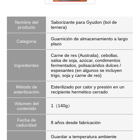
Nombre del
Saborizante para Gyudon (bol de
producto
ternera)
Guarnición de almacenamiento a largo
Categoría
plazo
Carne de res (Australia), cebollas,
salsa de soja, azúcar, condimentos
Ingredientes
fermentados, polisacáridos dulces /
espesantes (en algunos se incluyen
trigo, soja y carne de res)
Método de
Esterilizado por calor y presión en un
esterilización
recipiente hermético cerrado
Volumen del
1（140g）
contenido
Fecha de
8 años desde fabricación
caducidad
Guardar a temperatura ambiente