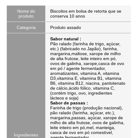
Nome do
Biscoitos em bolsa de retorta que se
produto
conserva 10 anos
Categoria
Produto assado
Sabor natural :
Pão ralado (farinha de trigo, açúcar,
etc.) (fabricado no Japão), farinha,
margarina,maltose, xarope de milho
de alta frutose, leite inteiro em pó,
ovos de galinha, xarope,casca de ovo
em pó / agente fermentador,
aromatizantes, vitamina A, vitamina
D3,vitamina E, vitamina B1, vitamina
B6, vitamina B12, niacina, pantotenato
de cálcio,ácido fólico, vitamina C,
(contém trigo, ovo, ingredientes
lácteos e soja)
Sabor de passas :
Farinha de trigo (produção nacional),
pão ralado (farinha, açúcar, etc.),
margarina,passas, açúcar, xarope de
milho de alta frutose, ovos de galinha,
leite inteiro em pó,mel, manteiga,
casca de ovo em pó comestível,
Ingredientes
agente fermentador,