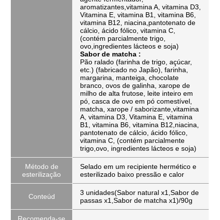
aromatizantes,vitamina A, vitamina D3,
Vitamina E, vitamina B1, vitamina B6,
vitamina B12, niacina,pantotenato de
cálcio, ácido fólico, vitamina C,
(contém parcialmente trigo,
ovo,ingredientes lácteos e soja)
Sabor de matcha :
Pão ralado (farinha de trigo, açúcar,
etc.) (fabricado no Japão), farinha,
margarina, manteiga, chocolate
branco, ovos de galinha, xarope de
milho de alta frutose, leite inteiro em
pó, casca de ovo em pó comestível,
matcha, xarope / saborizante,vitamina
A, vitamina D3, Vitamina E, vitamina
B1, vitamina B6, vitamina B12,niacina,
pantotenato de cálcio, ácido fólico,
vitamina C, (contém parcialmente
trigo,ovo, ingredientes lácteos e soja)
Método de
Selado em um recipiente hermético e
esterilização
esterilizado baixo pressão e calor
3 unidades(Sabor natural x1,Sabor de
Conteúd
passas x1,Sabor de matcha x1)/90g
Recomenda-se