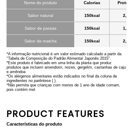
Nome do produto
Calorias
Proteín
Sabor natural
150kcal
2,0g
Sabor de passas
150kcal
1,7g
Sabor de matcha
150kcal
2,0g
*A informação nutricional é um valor estimado calculado a partir da
"Tabela de Composição do Padrão Alimentar Japonês 2015".
*Este produto é fabricado em uma linha da planta que produz
produtos que incluem amendoim, nozes, gergelim, castanhas de caju
e amêndoa
*Os alérgenos alimentares estão indicados no final da coluna de
ingredientes no parêntese ( ).
*Não permita que crianças com menos de 1 ano de idade comam,
pois contém mel.
PRODUCT FEATURES
Características do produto