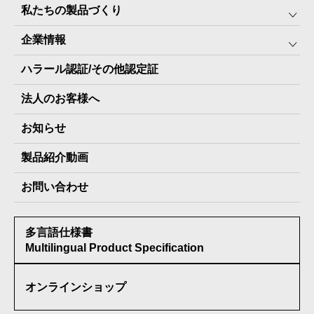
私たちの製品づくり
みんなの保存⾷
企業情報
The Next Dekade10年保存
SDGSへの取り組み
ハラール認証/その他認定証
The Next Dekade7年保存
JARA(ペット⽤防災備蓄⾷)について
社⻑ご挨拶
JARAペットフード7年保存
法人のお客様へ
地産地消パッケージについて
スタッフ紹介
その他製品
お知らせ
会社概要
製品納入実績
製品紹介動画
情報セキュリティ基本方針
お問い合わせ
メディア掲載実績
多言語仕様書
受賞歴
Multilingual Product Specification
オンラインショップ