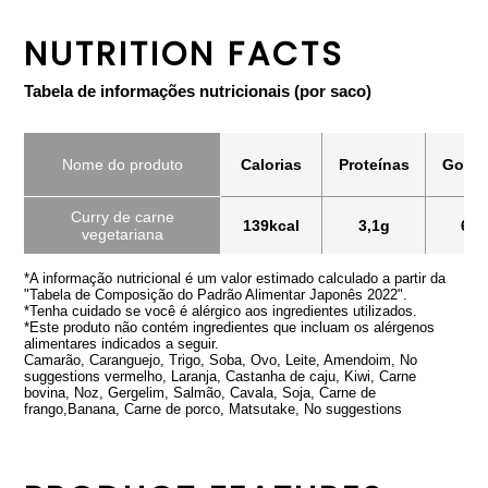
NUTRITION FACTS
Tabela de informações nutricionais (por saco)
Nome do produto
Calorias
Proteínas
Gordu
Curry de carne
139kcal
3,1g
6,7
vegetariana
*A informação nutricional é um valor estimado calculado a partir da
"Tabela de Composição do Padrão Alimentar Japonês 2022".
*Tenha cuidado se você é alérgico aos ingredientes utilizados.
*Este produto não contém ingredientes que incluam os alérgenos
alimentares indicados a seguir.
Camarão, Caranguejo, Trigo, Soba, Ovo, Leite, Amendoim, No
suggestions vermelho, Laranja, Castanha de caju, Kiwi, Carne
bovina, Noz, Gergelim, Salmão, Cavala, Soja, Carne de
frango,Banana, Carne de porco, Matsutake, No suggestions