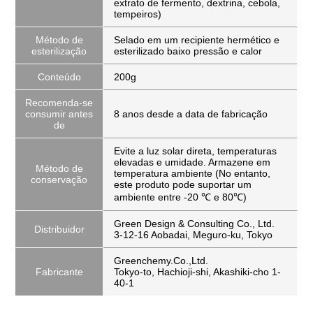
extrato de fermento, dextrina, cebola,
tempeiros)
Método de
Selado em um recipiente hermético e
esterilização
esterilizado baixo pressão e calor
Conteúdo
200g
Recomenda-se
consumir antes
8 anos desde a data de fabricação
de
Evite a luz solar direta, temperaturas
elevadas e umidade. Armazene em
Método de
temperatura ambiente (No entanto,
conservação
este produto pode suportar um
ambiente entre -20 ℃ e 80℃)
Green Design & Consulting Co., Ltd.
Distribuidor
3-12-16 Aobadai, Meguro-ku, Tokyo
Greenchemy.Co.,Ltd.
Fabricante
Tokyo-to, Hachioji-shi, Akashiki-cho 1-
40-1