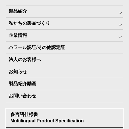
製品紹介
私たちの製品づくり
みんなの保存⾷
企業情報
The Next Dekade10年保存
SDGSへの取り組み
ハラール認証/その他認定証
The Next Dekade7年保存
JARA(ペット⽤防災備蓄⾷)について
社⻑ご挨拶
JARAペットフード7年保存
法人のお客様へ
地産地消パッケージについて
スタッフ紹介
その他製品
お知らせ
会社概要
製品納入実績
製品紹介動画
情報セキュリティ基本方針
お問い合わせ
メディア掲載実績
多言語仕様書
受賞歴
Multilingual Product Specification