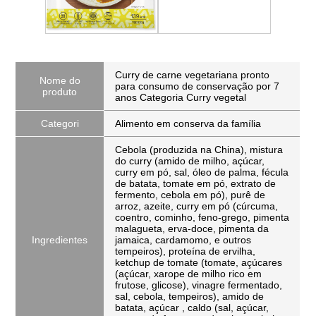
Curry de carne vegetariana pronto
Nome do
para consumo de conservação por 7
produto
anos Categoria Curry vegetal
Categori
Alimento em conserva da família
Cebola (produzida na China), mistura
do curry (amido de milho, açúcar,
curry em pó, sal, óleo de palma, fécula
de batata, tomate em pó, extrato de
fermento, cebola em pó), purê de
arroz, azeite, curry em pó (cúrcuma,
coentro, cominho, feno-grego, pimenta
malagueta, erva-doce, pimenta da
Ingredientes
jamaica, cardamomo, e outros
tempeiros), proteína de ervilha,
ketchup de tomate (tomate, açúcares
(açúcar, xarope de milho rico em
frutose, glicose), vinagre fermentado,
sal, cebola, tempeiros), amido de
batata, açúcar , caldo (sal, açúcar,