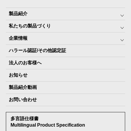
製品紹介
私たちの製品づくり
みんなの保存⾷
企業情報
The Next Dekade10年保存
SDGSへの取り組み
ハラール認証/その他認定証
The Next Dekade7年保存
JARA(ペット⽤防災備蓄⾷)について
社⻑ご挨拶
JARAペットフード7年保存
法人のお客様へ
地産地消パッケージについて
スタッフ紹介
その他製品
お知らせ
会社概要
製品納入実績
製品紹介動画
情報セキュリティ基本方針
お問い合わせ
メディア掲載実績
多言語仕様書
受賞歴
Multilingual Product Specification