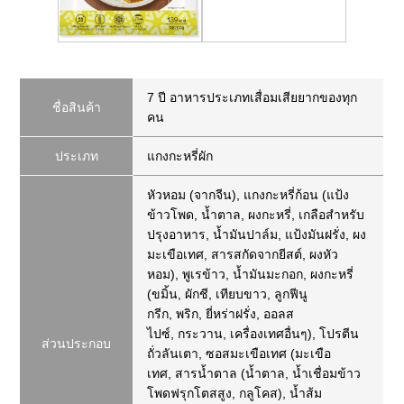
7 ปี อาหารประเภทเสื่อมเสียยากของทุก
ชื่อสินค้า
คน
ประเภท
แกงกะหรี่ผัก
หัวหอม (จากจีน)
,
แกงกะหรี่ก้อน (แป้ง
ข้าวโพด
,
น้ำตาล
,
ผงกะหรี่
,
เกลือสำหรับ
ปรุงอาหาร
,
น้ำมันปาล์ม
,
แป้งมันฝรั่ง
,
ผง
มะเขือเทศ
,
สารสกัดจากยีสต์
,
ผงหัว
หอม
)
,
พูเรข้าว
,
น้ำมันมะกอก
,
ผงกะหรี่
(ขมิ้น
,
ผักชี
,
เทียบขาว
,
ลูกฟีนู
กรีก
,
พริก
,
ยี่หร่าฝรั่ง
,
ออลส
ไปซ์
,
กระวาน
,
เครื่องเทศอื่นๆ)
,
โปรตีน
ส่วนประกอบ
ถั่วลันเตา
,
ซอสมะเขือเทศ (มะเขือ
เทศ
,
สารน้ำตาล (น้ำตาล
,
น้ำเชื่อมข้าว
โพดฟรุกโตสสูง
,
กลูโคส)
,
น้ำส้ม