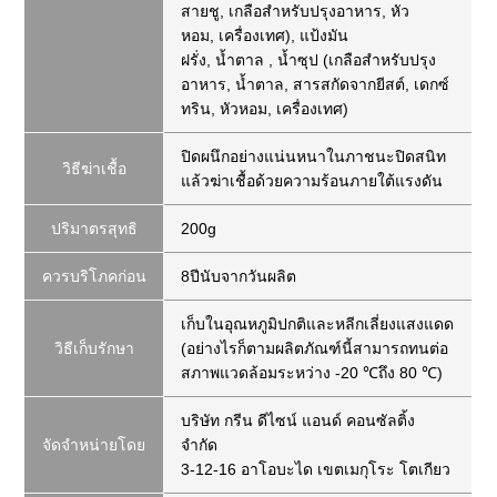
สายชู
,
เกลือสำหรับปรุงอาหาร
,
หัว
หอม
,
เครื่องเทศ)
,
แป้งมัน
ฝรั่ง
,
น้ำตาล
,
น้ำซุป (เกลือสำหรับปรุง
อาหาร
,
น้ำตาล
,
สารสกัดจากยีสต์
,
เดกซ์
ทริน
,
หัวหอม
,
เครื่องเทศ)
ปิดผนึกอย่างแน่นหนาในภาชนะปิดสนิท
วิธีฆ่าเชื้อ
แล้วฆ่าเชื้อด้วยความร้อนภายใต้แรงดัน
ปริมาตรสุทธิ
200g
ควรบริโภคก่อน
8ปีนับจากวันผลิต
เก็บในอุณหภูมิปกติและหลีกเลี่ยงแสงแดด
วิธีเก็บรักษา
(อย่างไรก็ตามผลิตภัณฑ์นี้สามารถทนต่อ
สภาพแวดล้อมระหว่าง -20 ℃ถึง 80 ℃)
บริษัท กรีน ดีไซน์ แอนด์ คอนซัลติ้ง
จัดจำหน่ายโดย
จำกัด
3-12-16 อาโอบะได เขตเมกุโระ โตเกียว