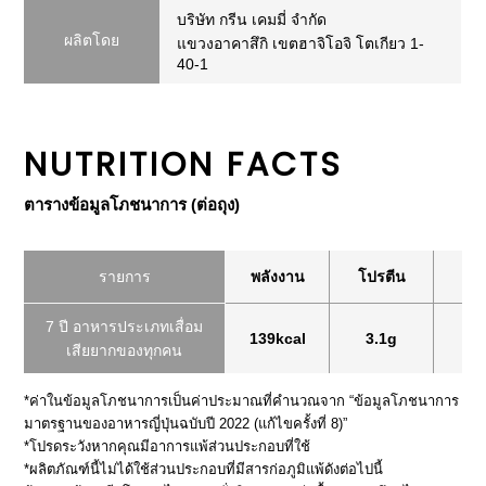
บริษัท กรีน เคมมี่ จำกัด
ผลิตโดย
แขวงอาคาสึกิ เขตฮาจิโอจิ โตเกียว 1-
40-1
NUTRITION FACTS
ตารางข้อมูลโภชนาการ (ต่อถุง)
รายการ
พลังงาน
โปรตีน
ไข
7 ปี อาหารประเภทเสื่อม
139kcal
3.1g
6
เสียยากของทุกคน
*ค่าในข้อมูลโภชนาการเป็นค่าประมาณที่คำนวณจาก “ข้อมูลโภชนาการ
มาตรฐานของอาหารญี่ปุ่นฉบับปี 2022 (แก้ไขครั้งที่ 8)”
*โปรดระวังหากคุณมีอาการแพ้ส่วนประกอบที่ใช้
*ผลิตภัณฑ์นี้ไม่ได้ใช้ส่วนประกอบที่มีสารก่อภูมิแพ้ดังต่อไปนี้