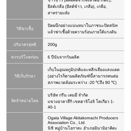
ข้าวขาว (ผลผลิตจากจังหวัดอากิตะ),
ยีสต์เกลือ (ยีสต์ข้าว, เกลือ), เกลือ,
สาหร่ายแห้ง
ปิดผนึกอย่างแน่นหนาในภาชนะปิดสนิท
วิธีฆ่าเชื้อ
แล้วฆ่าเชื้อด้วยความร้อนภายใต้แรงดัน
ปริมาตรสุทธิ
200g
ควรบริโภคก่อน
6 ปีนับจากวันผลิต
เก็บในอุณหภูมิปกติและหลีกเลี่ยงแสงแดด
วิธีเก็บรักษา
(อย่างไรก็ตามผลิตภัณฑ์นี้สามารถทนต่อ
สภาพแวดล้อมระหว่าง -20 ℃ถึง 80 ℃)
บริษัท กรีน เคมมี่ จำกัด
จัดจำหน่ายโดย
แขวงอาคาสึกิ เขตฮาจิโอจิ โตเกียว 1-
40-1
Ogata Village Akitakomachi Producers
Association Co., Ltd.
นิชิ หมู่บ้านโอกาตะ อำเภอมินามิอาคิตะ