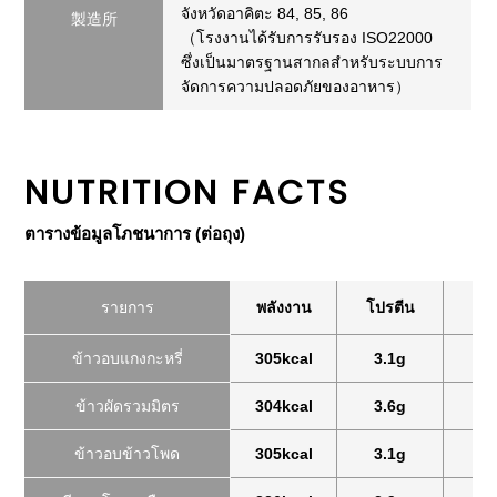
จังหวัดอาคิตะ 84, 85, 86
製造所
（โรงงานได้รับการรับรอง ISO22000
ซึ่งเป็นมาตรฐานสากลสำหรับระบบการ
จัดการความปลอดภัยของอาหาร）
NUTRITION FACTS
ตารางข้อมูลโภชนาการ (ต่อถุง)
รายการ
พลังงาน
โปรตีน
ไข
ข้าวอบแกงกะหรี่
305kcal
3.1g
14
ข้าวผัดรวมมิตร
304kcal
3.6g
10
ข้าวอบข้าวโพด
305kcal
3.1g
8