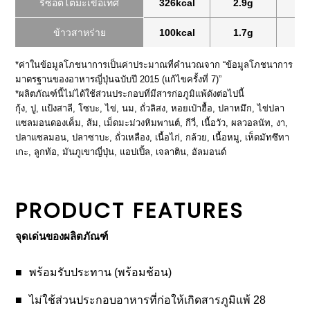
รีซอตโตมะเขือเทศ
326kcal
2.9g
12
ข้าวสาหร่าย
100kcal
1.7g
0
*ค่าในข้อมูลโภชนาการเป็นค่าประมาณที่คำนวณจาก “ข้อมูลโภชนาการ
มาตรฐานของอาหารญี่ปุ่นฉบับปี 2015 (แก้ไขครั้งที่ 7)”
*ผลิตภัณฑ์นี้ไม่ได้ใช้ส่วนประกอบที่มีสารก่อภูมิแพ้ดังต่อไปนี้
กุ้ง, ปู, แป้งสาลี, โซบะ, ไข่, นม, ถั่วลิสง, หอยเป๋าฮื้อ, ปลาหมึก, ไข่ปลา
แซลมอนดองเค็ม, ส้ม, เม็ดมะม่วงหิมพานต์, กีวี่, เนื้อวัว, ผลวอลนัท, งา,
ปลาแซลมอน, ปลาซาบะ, ถั่วเหลือง, เนื้อไก่, กล้วย, เนื้อหมู, เห็ดมัทซึทา
เกะ, ลูกท้อ, มันภูเขาญี่ปุ่น, แอปเปิ้ล, เจลาติน, อัลมอนด์
PRODUCT FEATURES
จุดเด่นของผลิตภัณฑ์
พร้อมรับประทาน (พร้อมช้อน)
ไม่ใช้ส่วนประกอบอาหารที่ก่อให้เกิดสารภูมิแพ้ 28