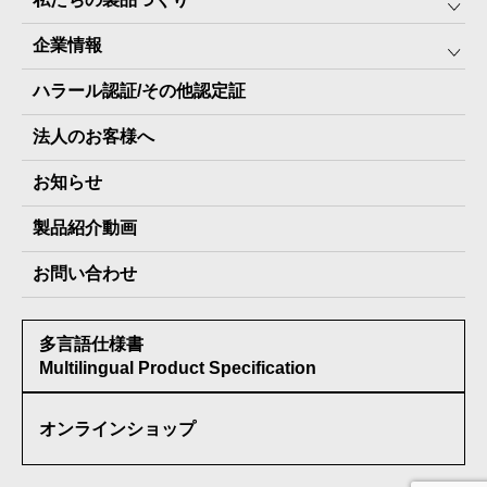
みんなの保存⾷
企業情報
The Next Dekade10年保存
SDGSへの取り組み
ハラール認証/その他認定証
The Next Dekade7年保存
JARA(ペット⽤防災備蓄⾷)について
社⻑ご挨拶
JARAペットフード7年保存
法人のお客様へ
地産地消パッケージについて
スタッフ紹介
その他製品
お知らせ
会社概要
製品納入実績
製品紹介動画
情報セキュリティ基本方針
お問い合わせ
メディア掲載実績
多言語仕様書
受賞歴
Multilingual Product Specification
オンラインショップ