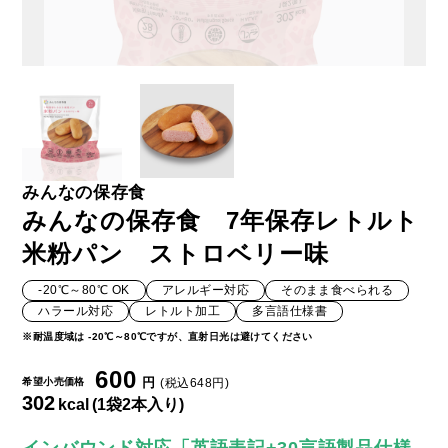
みんなの保存食
みんなの保存食 7年保存レトルト
米粉パン ストロベリー味
-20℃～80℃ OK
アレルギー対応
そのまま食べられる
ハラール対応
レトルト加工
多言語仕様書
※耐温度域は -20℃～80℃ですが、直射日光は避けてください
600
円
希望小売価格
(税込648円)
302
kcal
(1袋2本入り)