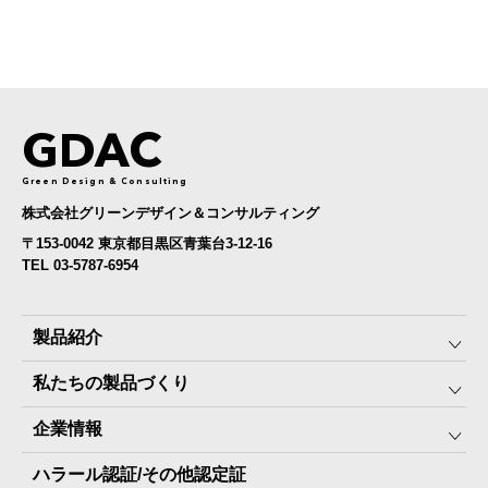
GDAC
Green Design & Consulting
株式会社グリーンデザイン＆コンサルティング
〒153-0042 東京都目黒区青葉台3-12-16
TEL 03-5787-6954
製品紹介
私たちの製品づくり
みんなの保存⾷
企業情報
The Next Dekade10年保存
SDGSへの取り組み
ハラール認証/その他認定証
The Next Dekade7年保存
JARA(ペット⽤防災備蓄⾷)について
社⻑ご挨拶