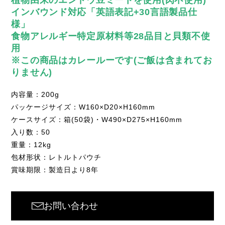
植物由来のエンドウ豆ミートを使用(肉不使用)
インバウンド対応「英語表記+30言語製品仕
様」
食物アレルギー特定原材料等28品目と貝類不使
用
※この商品はカレールーです(ご飯は含まれてお
りません)
内容量：200g
パッケージサイズ：W160×D20×H160mm
ケースサイズ：箱(50袋)・W490×D275×H160mm
入り数：50
重量：12kg
包材形状：レトルトパウチ
賞味期限：製造日より8年
お問い合わせ