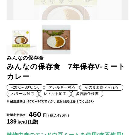
みんなの保存食
みんなの保存食 7年保存V-ミート
カレー
-20℃～80℃ OK
アレルギー対応
そのまま食べられる
ハラール対応
レトルト加工
多言語仕様書
※耐温度域は -20℃～80℃ですが、直射日光は避けてください
460
円
希望小売価格
(税込496円)
139
kcal
(1袋)