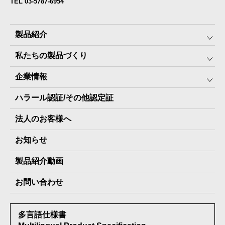
TEL 03-5787-6954
製品紹介
私たちの製品づくり
みんなの保存⾷
企業情報
The Next Dekade10年保存
SDGSへの取り組み
ハラール認証/その他認定証
The Next Dekade7年保存
JARA(ペット⽤防災備蓄⾷)について
社⻑ご挨拶
JARAペットフード7年保存
法人のお客様へ
地産地消パッケージについて
スタッフ紹介
その他製品
お知らせ
会社概要
製品納入実績
製品紹介動画
情報セキュリティ基本方針
お問い合わせ
メディア掲載実績
多言語仕様書
受賞歴