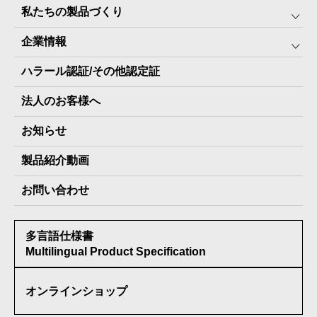
私たちの製品づくり
みんなの保存⾷
企業情報
The Next Dekade10年保存
SDGSへの取り組み
ハラール認証/その他認定証
The Next Dekade7年保存
JARA(ペット⽤防災備蓄⾷)について
社⻑ご挨拶
JARAペットフード7年保存
法人のお客様へ
地産地消パッケージについて
スタッフ紹介
その他製品
お知らせ
会社概要
製品納入実績
製品紹介動画
情報セキュリティ基本方針
お問い合わせ
メディア掲載実績
多言語仕様書
受賞歴
Multilingual Product Specification
オンラインショップ