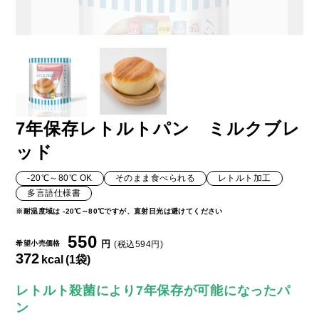
7年保存レトルトパン ミルクブレ
ッド
-20℃～80℃ OK
そのまま食べられる
レトルト加工
多言語仕様書
※耐温度域は -20℃～80℃ですが、直射日光は避けてください
550
円
希望小売価格
(税込594円)
372
kcal
(1袋)
レトルト殺菌により7年保存が可能になったパ
ン