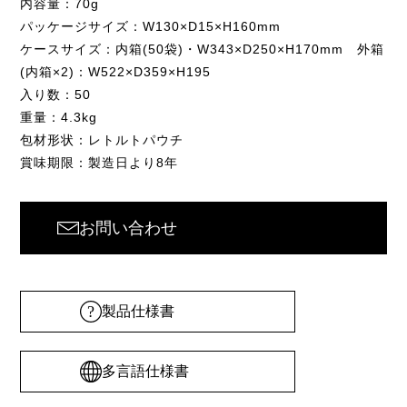
内容量：70g
パッケージサイズ：W130×D15×H160mm
ケースサイズ：内箱(50袋)・W343×D250×H170mm 外箱
(内箱×2)：W522×D359×H195
入り数：50
重量：4.3kg
包材形状：レトルトパウチ
賞味期限：製造日より8年
お問い合わせ
製品仕様書
多言語仕様書