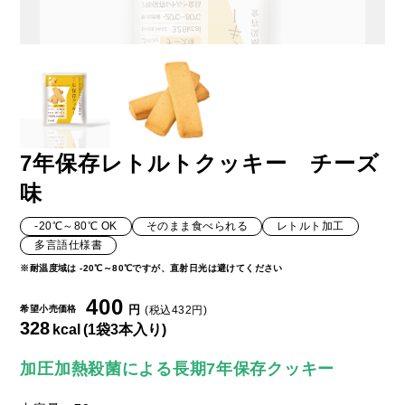
7年保存レトルトクッキー チーズ
味
-20℃～80℃ OK
そのまま食べられる
レトルト加工
多言語仕様書
※耐温度域は -20℃～80℃ですが、直射日光は避けてください
400
円
希望小売価格
(税込432円)
328
kcal
(1袋3本入り)
加圧加熱殺菌による長期7年保存クッキー