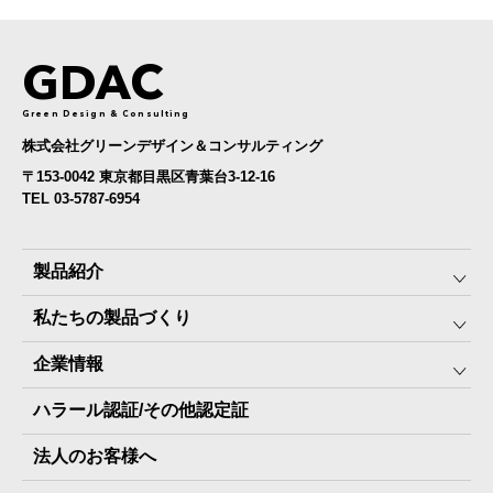
GDAC
Green Design & Consulting
株式会社グリーンデザイン＆コンサルティング
〒153-0042 東京都目黒区青葉台3-12-16
TEL 03-5787-6954
製品紹介
私たちの製品づくり
みんなの保存⾷
企業情報
The Next Dekade10年保存
SDGSへの取り組み
ハラール認証/その他認定証
The Next Dekade7年保存
JARA(ペット⽤防災備蓄⾷)について
社⻑ご挨拶
JARAペットフード7年保存
法人のお客様へ
地産地消パッケージについて
スタッフ紹介