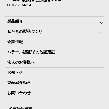
〒153-0042 東京都目黒区青葉台3-12-16
TEL 03-5787-6954
製品紹介
私たちの製品づくり
みんなの保存⾷
企業情報
The Next Dekade10年保存
SDGSへの取り組み
ハラール認証/その他認定証
The Next Dekade7年保存
JARA(ペット⽤防災備蓄⾷)について
社⻑ご挨拶
JARAペットフード7年保存
法人のお客様へ
地産地消パッケージについて
スタッフ紹介
その他製品
お知らせ
会社概要
製品納入実績
製品紹介動画
情報セキュリティ基本方針
お問い合わせ
メディア掲載実績
多言語仕様書