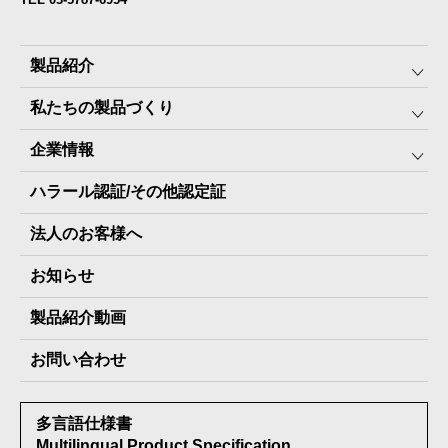
製品紹介
私たちの製品づくり
みんなの保存⾷
企業情報
The Next Dekade10年保存
SDGSへの取り組み
ハラール認証/その他認定証
The Next Dekade7年保存
JARA(ペット⽤防災備蓄⾷)について
社⻑ご挨拶
JARAペットフード7年保存
法人のお客様へ
地産地消パッケージについて
スタッフ紹介
その他製品
お知らせ
会社概要
製品納入実績
製品紹介動画
情報セキュリティ基本方針
お問い合わせ
メディア掲載実績
多言語仕様書
受賞歴
Multilingual Product Specification