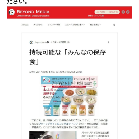
ださい。
お知らせ
2026年2月
展示会実績
2026年1月
メディア掲載
2025年12月
受賞歴
2025年10月
寄附実績
2025年9月
各種認証
2025年8月
製品紹介動画
2025年5月
その他の動画
2025年4月
災害・防災情報
2025年2月
チョッといい話
2024年12月
天災人語
2024年10月