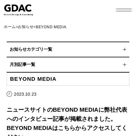
GDAC
Green Design & Consulting
ホーム
お知らせ
>
>
BEYOND MEDIA
お知らせカテゴリ一覧
スポンサーシップ
月別記事一覧
協賛
2026年8月
BEYOND MEDIA
非常食アレンジレシピ
2026年7月
2023.10.23
プレスリリース
2026年6月
ニュースサイトのBEYOND MEDIAに弊社代表
Blog
2026年4月
へのインタビュー記事が掲載されました。
HP更新情報
BEYOND MEDIAは
こちら
からアクセスしてく
2026年3月